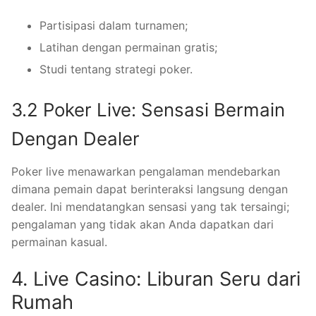
Partisipasi dalam turnamen;
Latihan dengan permainan gratis;
Studi tentang strategi poker.
3.2 Poker Live: Sensasi Bermain
Dengan Dealer
Poker live menawarkan pengalaman mendebarkan
dimana pemain dapat berinteraksi langsung dengan
dealer. Ini mendatangkan sensasi yang tak tersaingi;
pengalaman yang tidak akan Anda dapatkan dari
permainan kasual.
4. Live Casino: Liburan Seru dari
Rumah