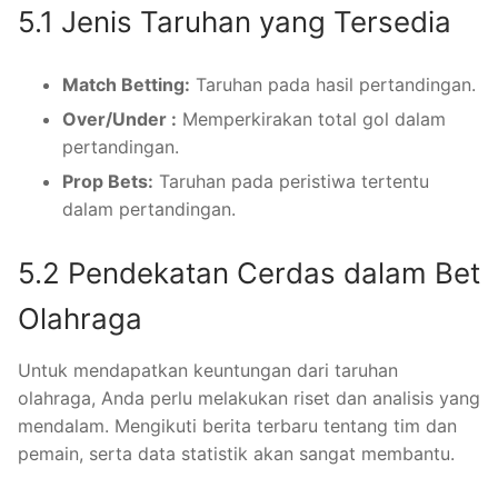
5.1 Jenis Taruhan yang Tersedia
Match Betting:
Taruhan pada hasil pertandingan.
Over/Under :
Memperkirakan total gol dalam
pertandingan.
Prop Bets:
Taruhan pada peristiwa tertentu
dalam pertandingan.
5.2 Pendekatan Cerdas dalam Bet
Olahraga
Untuk mendapatkan keuntungan dari taruhan
olahraga, Anda perlu melakukan riset dan analisis yang
mendalam. Mengikuti berita terbaru tentang tim dan
pemain, serta data statistik akan sangat membantu.