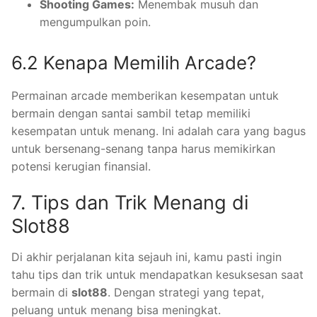
Shooting Games:
Menembak musuh dan
mengumpulkan poin.
6.2 Kenapa Memilih Arcade?
Permainan arcade memberikan kesempatan untuk
bermain dengan santai sambil tetap memiliki
kesempatan untuk menang. Ini adalah cara yang bagus
untuk bersenang-senang tanpa harus memikirkan
potensi kerugian finansial.
7. Tips dan Trik Menang di
Slot88
Di akhir perjalanan kita sejauh ini, kamu pasti ingin
tahu tips dan trik untuk mendapatkan kesuksesan saat
bermain di
slot88
. Dengan strategi yang tepat,
peluang untuk menang bisa meningkat.