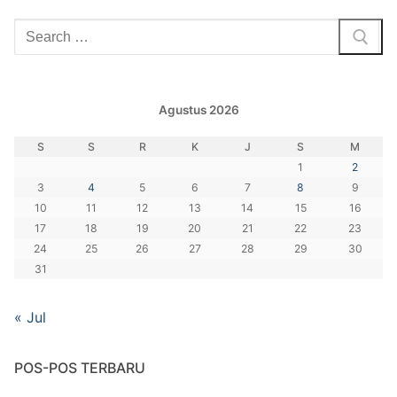
Cari:
Agustus 2026
S
S
R
K
J
S
M
1
2
3
4
5
6
7
8
9
10
11
12
13
14
15
16
17
18
19
20
21
22
23
24
25
26
27
28
29
30
31
« Jul
POS-POS TERBARU