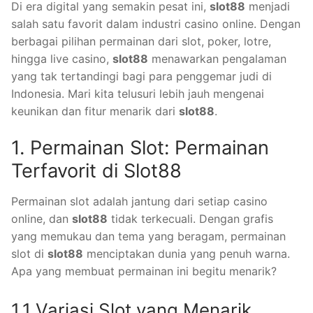
Di era digital yang semakin pesat ini,
slot88
menjadi
salah satu favorit dalam industri casino online. Dengan
berbagai pilihan permainan dari slot, poker, lotre,
hingga live casino,
slot88
menawarkan pengalaman
yang tak tertandingi bagi para penggemar judi di
Indonesia. Mari kita telusuri lebih jauh mengenai
keunikan dan fitur menarik dari
slot88
.
1. Permainan Slot: Permainan
Terfavorit di Slot88
Permainan slot adalah jantung dari setiap casino
online, dan
slot88
tidak terkecuali. Dengan grafis
yang memukau dan tema yang beragam, permainan
slot di
slot88
menciptakan dunia yang penuh warna.
Apa yang membuat permainan ini begitu menarik?
1.1 Variasi Slot yang Menarik