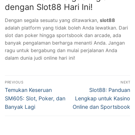
dengan Slot88 Hari Ini!
Dengan segala sesuatu yang ditawarkan,
slot88
adalah platform yang tidak boleh Anda lewatkan. Dari
slot dan poker hingga sportsbook dan arcade, ada
banyak pengalaman berharga menanti Anda. Jangan
ragu untuk bergabung dan mulai perjalanan Anda
dalam dunia judi online hari ini!
Navigasi
PREVIOUS
NEXT
pos
Previous
Next
Temukan Keseruan
Slot88: Panduan
post:
post:
SM605: Slot, Poker, dan
Lengkap untuk Kasino
Banyak Lagi
Online dan Sportsbook