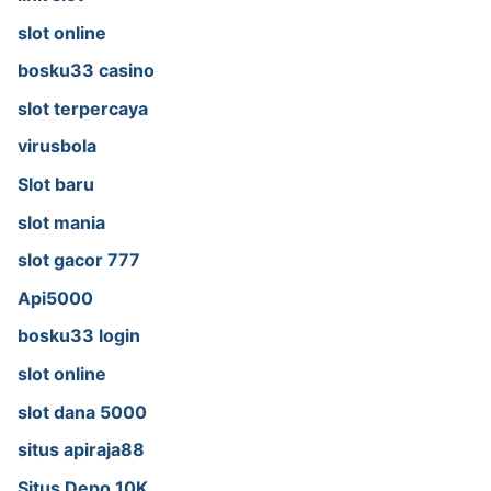
slot online
bosku33 casino
slot terpercaya
virusbola
Slot baru
slot mania
slot gacor 777
Api5000
bosku33 login
slot online
slot dana 5000
situs apiraja88
Situs Depo 10K