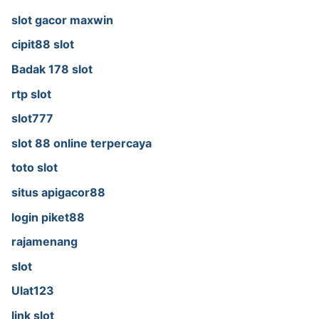
slot gacor maxwin
cipit88 slot
Badak 178 slot
rtp slot
slot777
slot 88 online terpercaya
toto slot
situs apigacor88
login piket88
rajamenang
slot
Ulat123
link slot