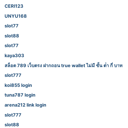
CERI123
UNYU168
slot77
slot88
slot77
kaya303
สล็อต 789 เว็บตรง ฝากถอน true wallet ไม่มี ขั้น ต่ํา กี่ บาท
slot777
koi855 login
tuna787 login
arena212 link login
slot777
slot88