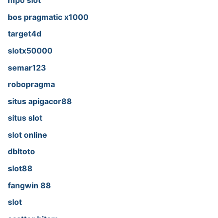
mpo slot
bos pragmatic x1000
target4d
slotx50000
semar123
robopragma
situs apigacor88
situs slot
slot online
dbltoto
slot88
fangwin 88
slot