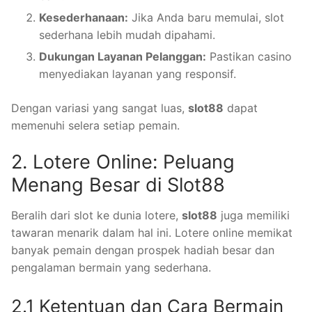
Kesederhanaan:
Jika Anda baru memulai, slot
sederhana lebih mudah dipahami.
Dukungan Layanan Pelanggan:
Pastikan casino
menyediakan layanan yang responsif.
Dengan variasi yang sangat luas,
slot88
dapat
memenuhi selera setiap pemain.
2. Lotere Online: Peluang
Menang Besar di Slot88
Beralih dari slot ke dunia lotere,
slot88
juga memiliki
tawaran menarik dalam hal ini. Lotere online memikat
banyak pemain dengan prospek hadiah besar dan
pengalaman bermain yang sederhana.
2.1 Ketentuan dan Cara Bermain