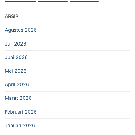
ARSIP
Agustus 2026
Juli 2026
Juni 2026
Mei 2026
April 2026
Maret 2026
Februari 2026
Januari 2026