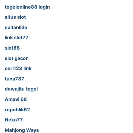
togelonline88 login
situs slot
sultanlido
link slot77
slot88
slot gacor
ceri123 link
tuna787
dewajitu togel
Amavi 68
republik62
Neko77
Mahjong Ways