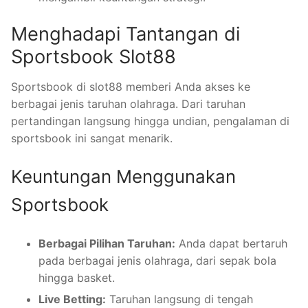
Menghadapi Tantangan di
Sportsbook Slot88
Sportsbook di slot88 memberi Anda akses ke
berbagai jenis taruhan olahraga. Dari taruhan
pertandingan langsung hingga undian, pengalaman di
sportsbook ini sangat menarik.
Keuntungan Menggunakan
Sportsbook
Berbagai Pilihan Taruhan:
Anda dapat bertaruh
pada berbagai jenis olahraga, dari sepak bola
hingga basket.
Live Betting:
Taruhan langsung di tengah