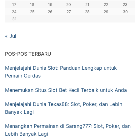
17
18
19
20
21
22
23
24
25
26
27
28
29
30
31
« Jul
POS-POS TERBARU
Menjelajahi Dunia Slot: Panduan Lengkap untuk
Pemain Cerdas
Menemukan Situs Slot Bet Kecil Terbaik untuk Anda
Menjelajahi Dunia Texas88: Slot, Poker, dan Lebih
Banyak Lagi
Menangkan Permainan di Sarang777: Slot, Poker, dan
Lebih Banyak Lagi