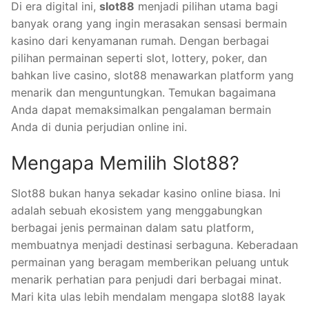
Di era digital ini,
slot88
menjadi pilihan utama bagi
banyak orang yang ingin merasakan sensasi bermain
kasino dari kenyamanan rumah. Dengan berbagai
pilihan permainan seperti slot, lottery, poker, dan
bahkan live casino, slot88 menawarkan platform yang
menarik dan menguntungkan. Temukan bagaimana
Anda dapat memaksimalkan pengalaman bermain
Anda di dunia perjudian online ini.
Mengapa Memilih Slot88?
Slot88 bukan hanya sekadar kasino online biasa. Ini
adalah sebuah ekosistem yang menggabungkan
berbagai jenis permainan dalam satu platform,
membuatnya menjadi destinasi serbaguna. Keberadaan
permainan yang beragam memberikan peluang untuk
menarik perhatian para penjudi dari berbagai minat.
Mari kita ulas lebih mendalam mengapa slot88 layak