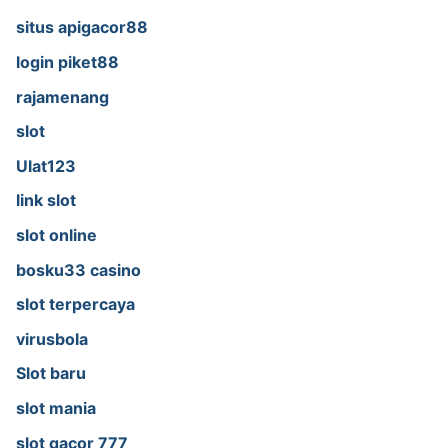
situs apigacor88
login piket88
rajamenang
slot
Ulat123
link slot
slot online
bosku33 casino
slot terpercaya
virusbola
Slot baru
slot mania
slot gacor 777