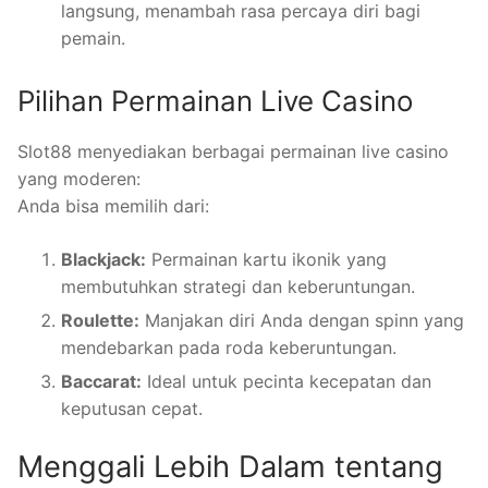
langsung, menambah rasa percaya diri bagi
pemain.
Pilihan Permainan Live Casino
Slot88 menyediakan berbagai permainan live casino
yang moderen:
Anda bisa memilih dari:
Blackjack:
Permainan kartu ikonik yang
membutuhkan strategi dan keberuntungan.
Roulette:
Manjakan diri Anda dengan spinn yang
mendebarkan pada roda keberuntungan.
Baccarat:
Ideal untuk pecinta kecepatan dan
keputusan cepat.
Menggali Lebih Dalam tentang