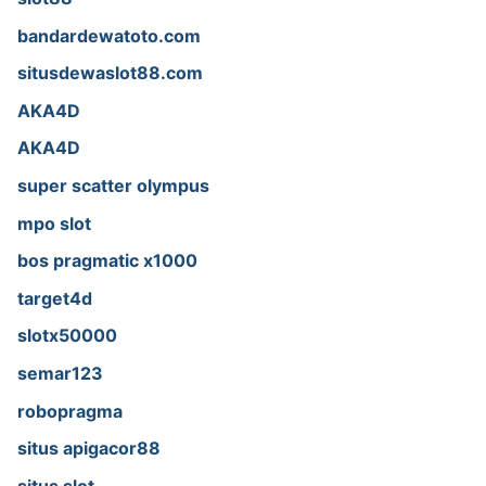
bandardewatoto.com
situsdewaslot88.com
AKA4D
AKA4D
super scatter olympus
mpo slot
bos pragmatic x1000
target4d
slotx50000
semar123
robopragma
situs apigacor88
situs slot