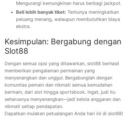
Mengurangi kemungkinan harus berbagi jackpot.
Beli lebih banyak tiket:
Tentunya meningkatkan
peluang menang, walaupun membutuhkan biaya
ekstra.
Kesimpulan: Bergabung dengan
Slot88
Dengan semua opsi yang ditawarkan, slot88 berhasil
memberikan pengalaman permainan yang
menyenangkan dan unggul. Bergabunglah dengan
komunitas pemain dan nikmati semua kemudahan
bermain, dari slot hingga sportsbook. Ingat, judi itu
seharusnya menyenangkan—jadi kelola anggaran dan
nikmati setiap pendapatan.
Dapatkan mulakan petualangan Anda hari ini di slot88!