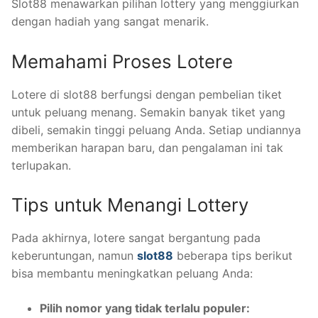
Slot88 menawarkan pilihan lottery yang menggiurkan
dengan hadiah yang sangat menarik.
Memahami Proses Lotere
Lotere di slot88 berfungsi dengan pembelian tiket
untuk peluang menang. Semakin banyak tiket yang
dibeli, semakin tinggi peluang Anda. Setiap undiannya
memberikan harapan baru, dan pengalaman ini tak
terlupakan.
Tips untuk Menangi Lottery
Pada akhirnya, lotere sangat bergantung pada
keberuntungan, namun
slot88
beberapa tips berikut
bisa membantu meningkatkan peluang Anda:
Pilih nomor yang tidak terlalu populer: