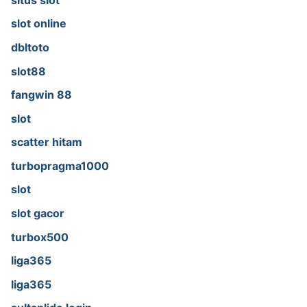
slot online
dbltoto
slot88
fangwin 88
slot
scatter hitam
turbopragma1000
slot
slot gacor
turbox500
liga365
liga365