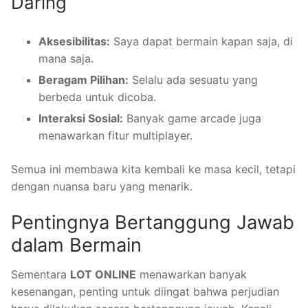
Daring
Aksesibilitas:
Saya dapat bermain kapan saja, di
mana saja.
Beragam Pilihan:
Selalu ada sesuatu yang
berbeda untuk dicoba.
Interaksi Sosial:
Banyak game arcade juga
menawarkan fitur multiplayer.
Semua ini membawa kita kembali ke masa kecil, tetapi
dengan nuansa baru yang menarik.
Pentingnya Bertanggung Jawab
dalam Bermain
Sementara
LOT ONLINE
menawarkan banyak
kesenangan, penting untuk diingat bahwa perjudian