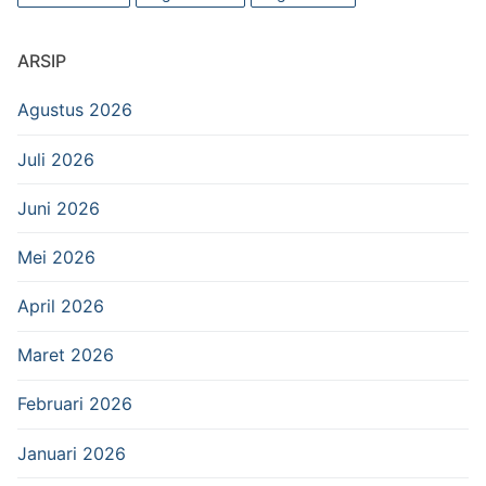
ARSIP
Agustus 2026
Juli 2026
Juni 2026
Mei 2026
April 2026
Maret 2026
Februari 2026
Januari 2026