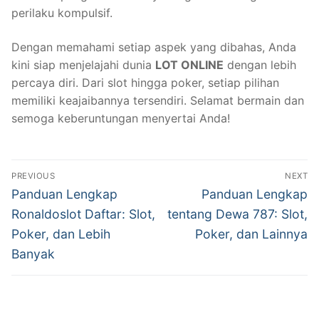
perilaku kompulsif.
Dengan memahami setiap aspek yang dibahas, Anda
kini siap menjelajahi dunia
LOT ONLINE
dengan lebih
percaya diri. Dari slot hingga poker, setiap pilihan
memiliki keajaibannya tersendiri. Selamat bermain dan
semoga keberuntungan menyertai Anda!
Navigasi
PREVIOUS
NEXT
pos
Previous
Next
Panduan Lengkap
Panduan Lengkap
post:
post:
Ronaldoslot Daftar: Slot,
tentang Dewa 787: Slot,
Poker, dan Lebih
Poker, dan Lainnya
Banyak