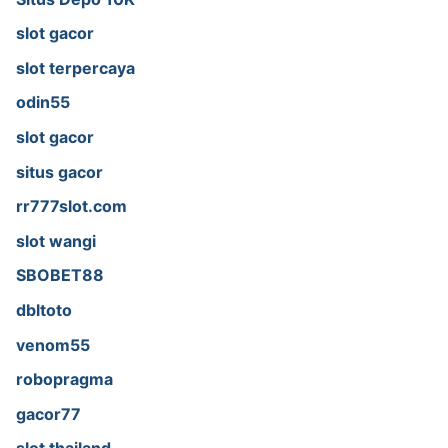
slot gacor
slot terpercaya
odin55
slot gacor
situs gacor
rr777slot.com
slot wangi
SBOBET88
dbltoto
venom55
robopragma
gacor77