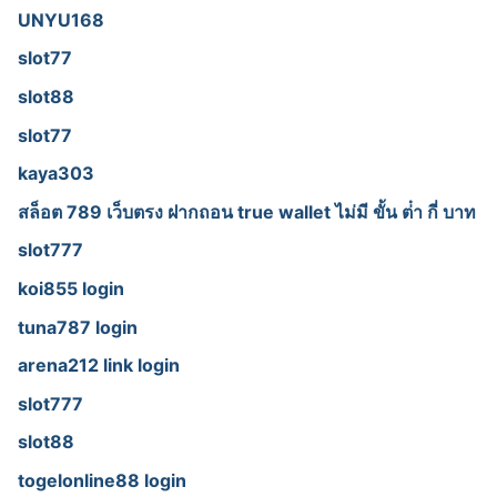
UNYU168
slot77
slot88
slot77
kaya303
สล็อต 789 เว็บตรง ฝากถอน true wallet ไม่มี ขั้น ต่ํา กี่ บาท
slot777
koi855 login
tuna787 login
arena212 link login
slot777
slot88
togelonline88 login