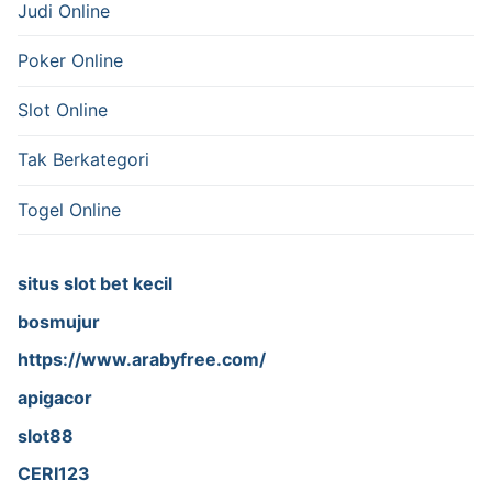
Judi Online
Poker Online
Slot Online
Tak Berkategori
Togel Online
situs slot bet kecil
bosmujur
https://www.arabyfree.com/
apigacor
slot88
CERI123