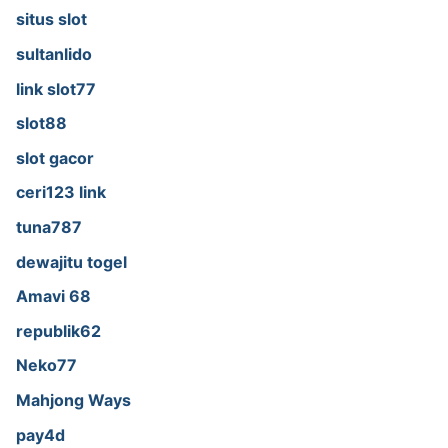
situs slot
sultanlido
link slot77
slot88
slot gacor
ceri123 link
tuna787
dewajitu togel
Amavi 68
republik62
Neko77
Mahjong Ways
pay4d