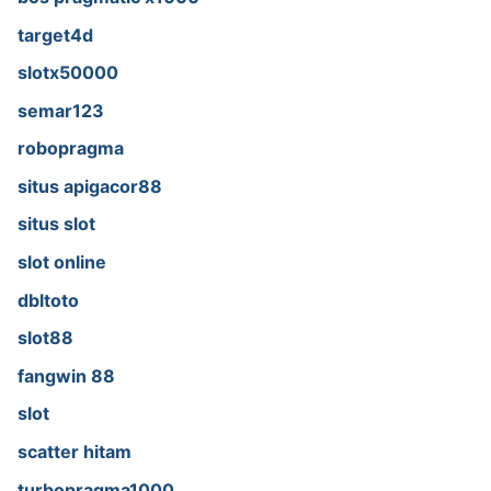
target4d
slotx50000
semar123
robopragma
situs apigacor88
situs slot
slot online
dbltoto
slot88
fangwin 88
slot
scatter hitam
turbopragma1000