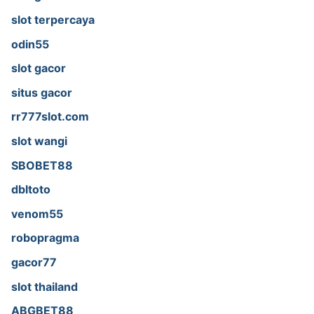
slot terpercaya
odin55
slot gacor
situs gacor
rr777slot.com
slot wangi
SBOBET88
dbltoto
venom55
robopragma
gacor77
slot thailand
ABGBET88