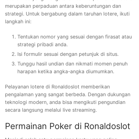
merupakan perpaduan antara keberuntungan dan
strategi. Untuk bergabung dalam taruhan lotere, ikuti
langkah ini:
Tentukan nomor yang sesuai dengan firasat atau
strategi pribadi anda.
Isi formulir sesuai dengan petunjuk di situs.
Tunggu hasil undian dan nikmati momen penuh
harapan ketika angka-angka diumumkan.
Pelayanan lotere di Ronaldoslot memberikan
pengalaman yang sangat berbeda. Dengan dukungan
teknologi modern, anda bisa mengikuti pengundian
secara langsung melalui live streaming.
Permainan Poker di Ronaldoslot