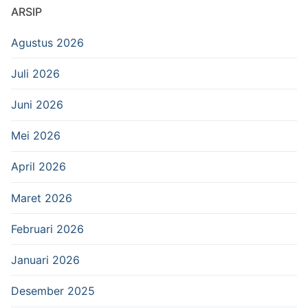
ARSIP
Agustus 2026
Juli 2026
Juni 2026
Mei 2026
April 2026
Maret 2026
Februari 2026
Januari 2026
Desember 2025