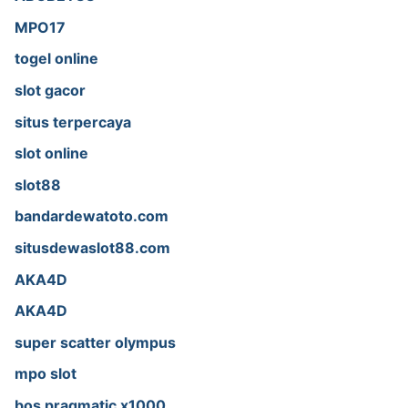
MPO17
togel online
slot gacor
situs terpercaya
slot online
slot88
bandardewatoto.com
situsdewaslot88.com
AKA4D
AKA4D
super scatter olympus
mpo slot
bos pragmatic x1000