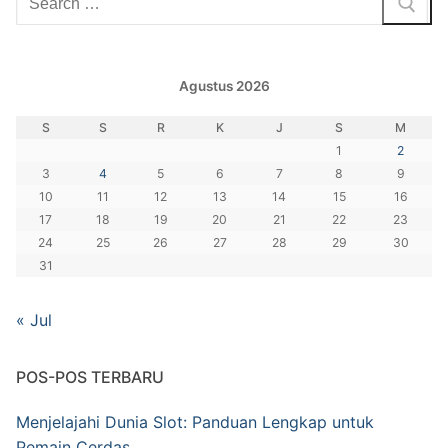
Agustus 2026
S
S
R
K
J
S
M
1
2
3
4
5
6
7
8
9
10
11
12
13
14
15
16
17
18
19
20
21
22
23
24
25
26
27
28
29
30
31
« Jul
POS-POS TERBARU
Menjelajahi Dunia Slot: Panduan Lengkap untuk
Pemain Cerdas