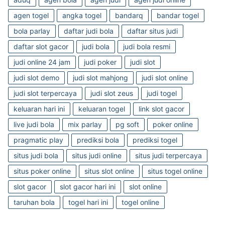
agen togel
angka togel
bandarq
bandar togel
bola parlay
daftar judi bola
daftar situs judi
daftar slot gacor
judi bola
judi bola resmi
judi online 24 jam
judi poker
judi slot
judi slot demo
judi slot mahjong
judi slot online
judi slot terpercaya
judi slot zeus
judi togel
keluaran hari ini
keluaran togel
link slot gacor
live judi bola
mix parlay
pg soft
poker online
pragmatic play
prediksi bola
prediksi togel
situs judi bola
situs judi online
situs judi terpercaya
situs poker online
situs slot online
situs togel online
slot gacor
slot gacor hari ini
slot online
taruhan bola
togel hari ini
togel online