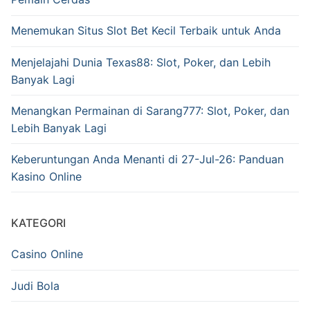
Menemukan Situs Slot Bet Kecil Terbaik untuk Anda
Menjelajahi Dunia Texas88: Slot, Poker, dan Lebih
Banyak Lagi
Menangkan Permainan di Sarang777: Slot, Poker, dan
Lebih Banyak Lagi
Keberuntungan Anda Menanti di 27-Jul-26: Panduan
Kasino Online
KATEGORI
Casino Online
Judi Bola