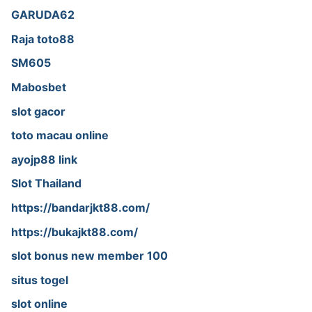
GARUDA62
Raja toto88
SM605
Mabosbet
slot gacor
toto macau online
ayojp88 link
Slot Thailand
https://bandarjkt88.com/
https://bukajkt88.com/
slot bonus new member 100
situs togel
slot online