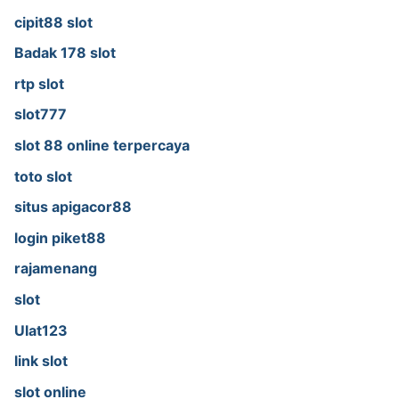
cipit88 slot
Badak 178 slot
rtp slot
slot777
slot 88 online terpercaya
toto slot
situs apigacor88
login piket88
rajamenang
slot
Ulat123
link slot
slot online