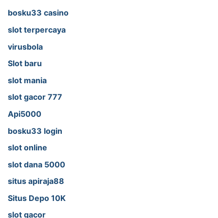
bosku33 casino
slot terpercaya
virusbola
Slot baru
slot mania
slot gacor 777
Api5000
bosku33 login
slot online
slot dana 5000
situs apiraja88
Situs Depo 10K
slot gacor