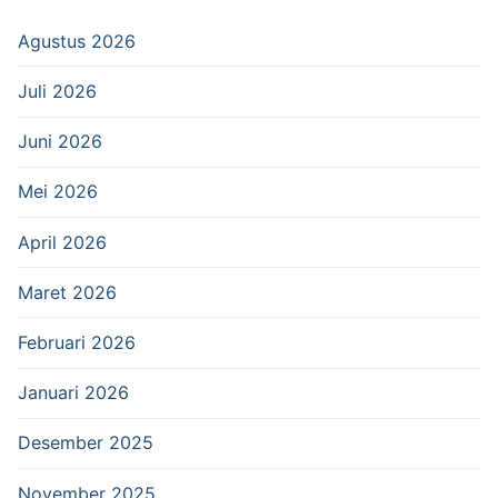
Agustus 2026
Juli 2026
Juni 2026
Mei 2026
April 2026
Maret 2026
Februari 2026
Januari 2026
Desember 2025
November 2025