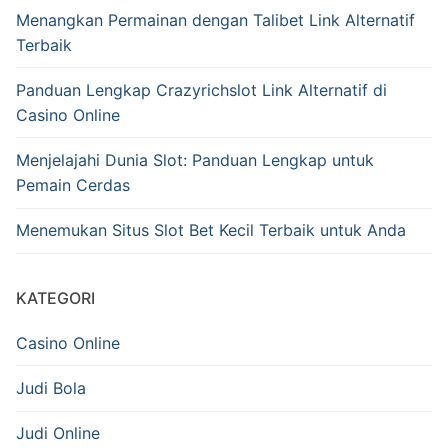
Menangkan Permainan dengan Talibet Link Alternatif
Terbaik
Panduan Lengkap Crazyrichslot Link Alternatif di
Casino Online
Menjelajahi Dunia Slot: Panduan Lengkap untuk
Pemain Cerdas
Menemukan Situs Slot Bet Kecil Terbaik untuk Anda
KATEGORI
Casino Online
Judi Bola
Judi Online