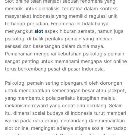
Slot online telah menjadi sebuah fenomena yang
menarik untuk dianalisis, terutama dalam konteks
masyarakat Indonesia yang memiliki regulasi unik
terhadap perjudian. Fenomena ini tidak hanya
menyangkut
slot
aspek hiburan semata, namun juga
psikologi di balik perilaku pemain yang mencari
sensasi dan kesenangan dalam dunia maya.
Pemahaman mengenai kebutuhan psikologis pemain
sangat penting untuk memahami mengapa slot online
terus berkembang pesat di pasar Indonesia.
Psikologi pemain sering dipengaruhi oleh dorongan
untuk mendapatkan kemenangan besar atau jackpot,
yang membentuk pola perilaku ketagihan melalui
mekanisme reward yang cepat dan berulang. Selain
itu, dimensi sosial budaya di Indonesia turut memberi
warna pada cara orang memandang dan memainkan
slot online, mengingat adanya stigma sosial terhadap