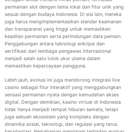
permainan slot dengan tema lokal dan fitur unik yang
sesuai dengan budaya Indonesia. Di sisi lain, mereka
juga harus mengimplementasikan standar keamanan
dan transparansi yang tinggi untuk memastikan
keadilan permainan serta perlindungan data pemain.
Penggabungan antara teknologi enkripsi dan
sertifikasi dari lembaga pengawas internasional
menjadi salah satu tolok ukur utama dalam
memastikan kepercayaan pengguna.
Lebih jauh, evolusi ini juga mendorong integrasi live
casino sebagai fitur interaktif yang menggabungkan
sensasi permainan nyata dengan kemudahan akses
digital. Dengan demikian, kasino virtual di Indonesia
tidak hanya menjadi tempat hiburan semata, tetapi
juga sebuah ekosistem yang kompleks dengan
dinamika sosial, teknologi, dan regulasi yang terus
beradaptasi. Pemahaman mendalam terhadap evolusi