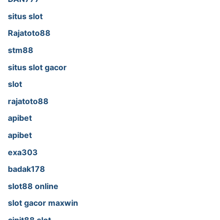
situs slot
Rajatoto88
stm88
situs slot gacor
slot
rajatoto88
apibet
apibet
exa303
badak178
slot88 online
slot gacor maxwin
cipit88 slot