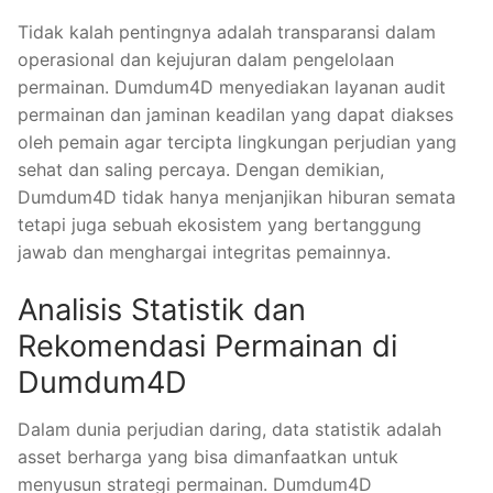
Tidak kalah pentingnya adalah transparansi dalam
operasional dan kejujuran dalam pengelolaan
permainan. Dumdum4D menyediakan layanan audit
permainan dan jaminan keadilan yang dapat diakses
oleh pemain agar tercipta lingkungan perjudian yang
sehat dan saling percaya. Dengan demikian,
Dumdum4D tidak hanya menjanjikan hiburan semata
tetapi juga sebuah ekosistem yang bertanggung
jawab dan menghargai integritas pemainnya.
Analisis Statistik dan
Rekomendasi Permainan di
Dumdum4D
Dalam dunia perjudian daring, data statistik adalah
asset berharga yang bisa dimanfaatkan untuk
menyusun strategi permainan. Dumdum4D