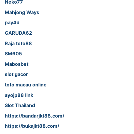
Neko77
Mahjong Ways
pay4d
GARUDA62
Raja toto88
SM605
Mabosbet
slot gacor
toto macau online
ayojp88 link
Slot Thailand
https://bandarjkt88.com/
https://bukajkt88.com/