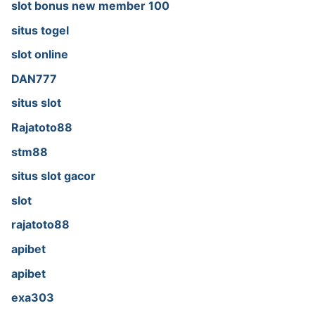
slot bonus new member 100
situs togel
slot online
DAN777
situs slot
Rajatoto88
stm88
situs slot gacor
slot
rajatoto88
apibet
apibet
exa303