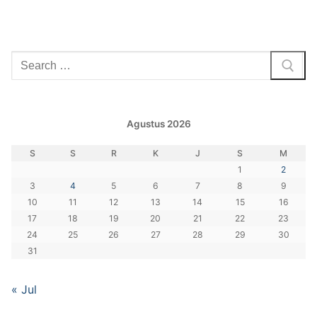
Cari:
Agustus 2026
S
S
R
K
J
S
M
1
2
3
4
5
6
7
8
9
10
11
12
13
14
15
16
17
18
19
20
21
22
23
24
25
26
27
28
29
30
31
« Jul