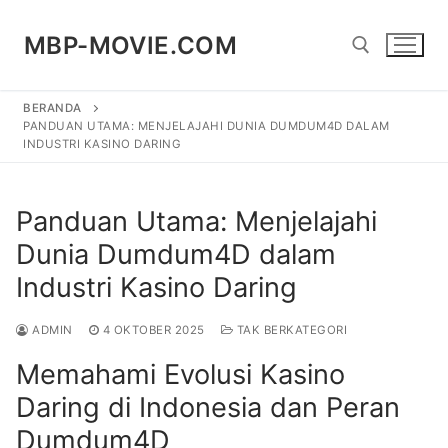
Lompat
ke
MBP-MOVIE.COM
konten
BERANDA
Cari:
PANDUAN UTAMA: MENJELAJAHI DUNIA DUMDUM4D DALAM
INDUSTRI KASINO DARING
Panduan Utama: Menjelajahi
Dunia Dumdum4D dalam
Industri Kasino Daring
ADMIN
4 OKTOBER 2025
TAK BERKATEGORI
Memahami Evolusi Kasino
Daring di Indonesia dan Peran
Dumdum4D