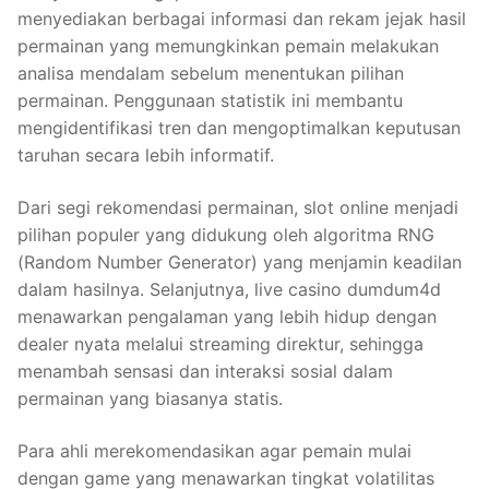
menyediakan berbagai informasi dan rekam jejak hasil
permainan yang memungkinkan pemain melakukan
analisa mendalam sebelum menentukan pilihan
permainan. Penggunaan statistik ini membantu
mengidentifikasi tren dan mengoptimalkan keputusan
taruhan secara lebih informatif.
Dari segi rekomendasi permainan, slot online menjadi
pilihan populer yang didukung oleh algoritma RNG
(Random Number Generator) yang menjamin keadilan
dalam hasilnya. Selanjutnya, live casino dumdum4d
menawarkan pengalaman yang lebih hidup dengan
dealer nyata melalui streaming direktur, sehingga
menambah sensasi dan interaksi sosial dalam
permainan yang biasanya statis.
Para ahli merekomendasikan agar pemain mulai
dengan game yang menawarkan tingkat volatilitas