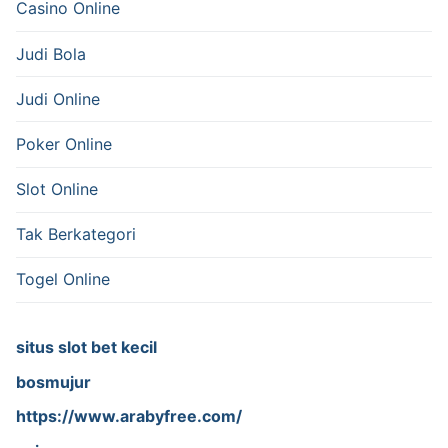
Casino Online
Judi Bola
Judi Online
Poker Online
Slot Online
Tak Berkategori
Togel Online
situs slot bet kecil
bosmujur
https://www.arabyfree.com/