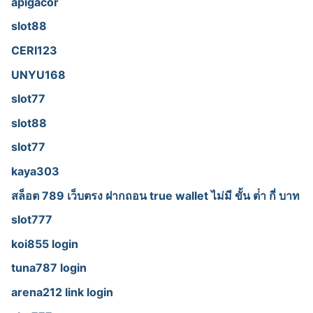
apigacor
slot88
CERI123
UNYU168
slot77
slot88
slot77
kaya303
สล็อต 789 เว็บตรง ฝากถอน true wallet ไม่มี ขั้น ต่ํา กี่ บาท
slot777
koi855 login
tuna787 login
arena212 link login