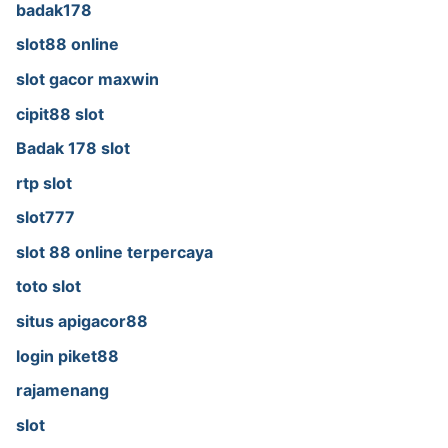
badak178
slot88 online
slot gacor maxwin
cipit88 slot
Badak 178 slot
rtp slot
slot777
slot 88 online terpercaya
toto slot
situs apigacor88
login piket88
rajamenang
slot