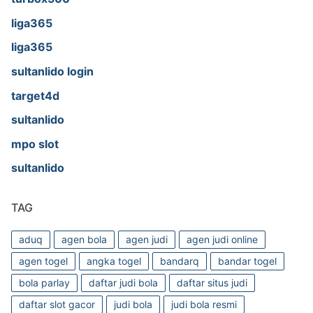
liga365
liga365
sultanlido login
target4d
sultanlido
mpo slot
sultanlido
TAG
aduq
agen bola
agen judi
agen judi online
agen togel
angka togel
bandarq
bandar togel
bola parlay
daftar judi bola
daftar situs judi
daftar slot gacor
judi bola
judi bola resmi