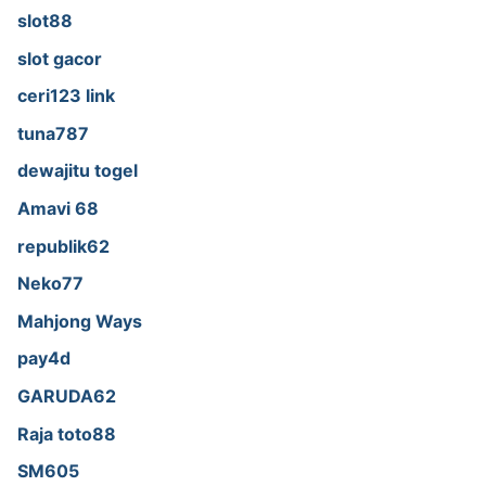
slot88
slot gacor
ceri123 link
tuna787
dewajitu togel
Amavi 68
republik62
Neko77
Mahjong Ways
pay4d
GARUDA62
Raja toto88
SM605