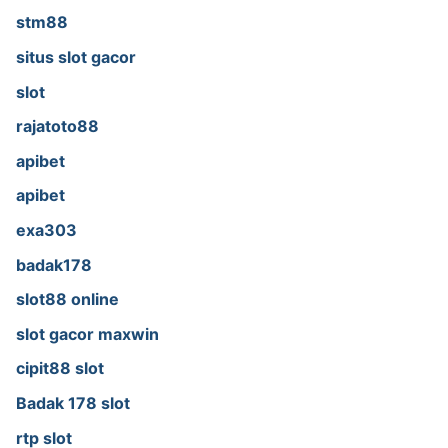
stm88
situs slot gacor
slot
rajatoto88
apibet
apibet
exa303
badak178
slot88 online
slot gacor maxwin
cipit88 slot
Badak 178 slot
rtp slot