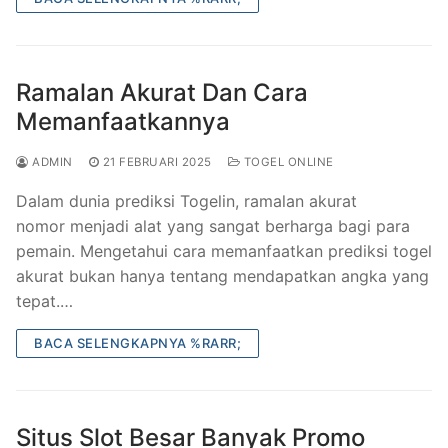
Ramalan Akurat Dan Cara
Memanfaatkannya
ADMIN
21 FEBRUARI 2025
TOGEL ONLINE
Dalam dunia prediksi Togelin, ramalan akurat
nomor menjadi alat yang sangat berharga bagi para
pemain. Mengetahui cara memanfaatkan prediksi togel
akurat bukan hanya tentang mendapatkan angka yang
tepat.…
BACA SELENGKAPNYA %RARR;
Situs Slot Besar Banyak Promo