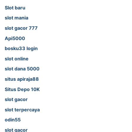
Slot baru
slot mania
slot gacor 777
Api5000
bosku33 login
slot online
slot dana 5000
situs apiraja88
Situs Depo 10K
slot gacor
slot terpercaya
odin55
slot gacor