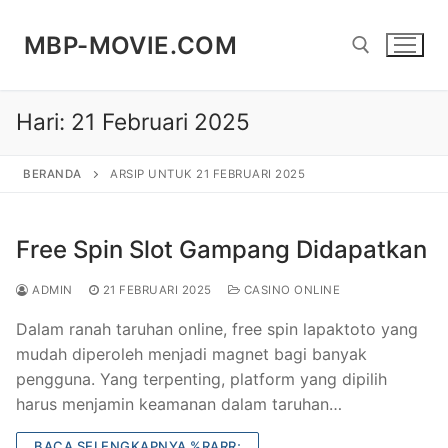
Lompat
ke
MBP-MOVIE.COM
konten
Hari:
21 Februari 2025
Cari:
BERANDA
ARSIP UNTUK 21 FEBRUARI 2025
Free Spin Slot Gampang Didapatkan
ADMIN
21 FEBRUARI 2025
CASINO ONLINE
Dalam ranah taruhan online, free spin lapaktoto yang
mudah diperoleh menjadi magnet bagi banyak
pengguna. Yang terpenting, platform yang dipilih
harus menjamin keamanan dalam taruhan…
BACA SELENGKAPNYA %RARR;