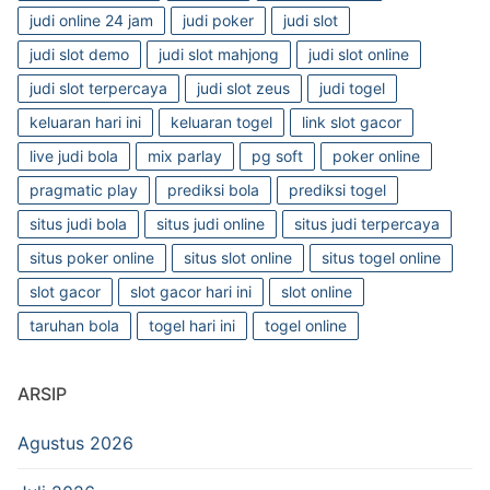
judi online 24 jam
judi poker
judi slot
judi slot demo
judi slot mahjong
judi slot online
judi slot terpercaya
judi slot zeus
judi togel
keluaran hari ini
keluaran togel
link slot gacor
live judi bola
mix parlay
pg soft
poker online
pragmatic play
prediksi bola
prediksi togel
situs judi bola
situs judi online
situs judi terpercaya
situs poker online
situs slot online
situs togel online
slot gacor
slot gacor hari ini
slot online
taruhan bola
togel hari ini
togel online
ARSIP
Agustus 2026