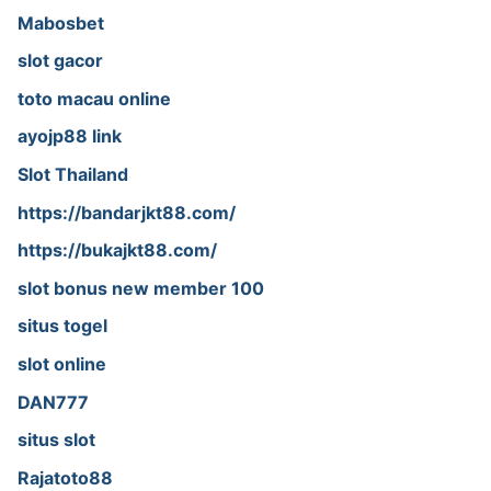
Mabosbet
slot gacor
toto macau online
ayojp88 link
Slot Thailand
https://bandarjkt88.com/
https://bukajkt88.com/
slot bonus new member 100
situs togel
slot online
DAN777
situs slot
Rajatoto88