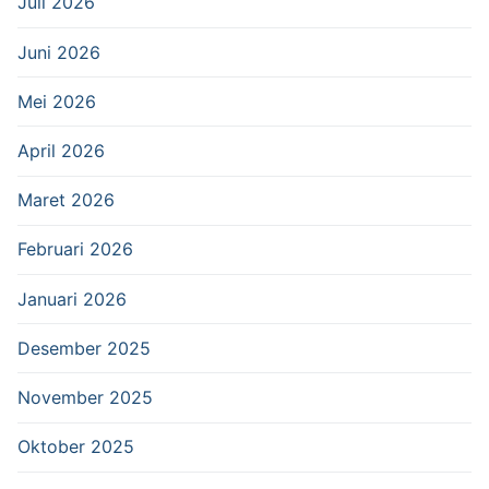
Juli 2026
Juni 2026
Mei 2026
April 2026
Maret 2026
Februari 2026
Januari 2026
Desember 2025
November 2025
Oktober 2025