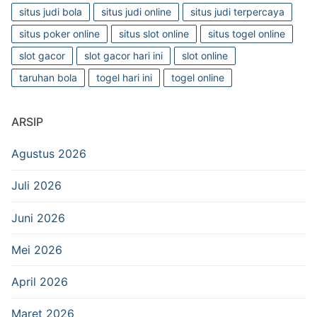
situs judi bola
situs judi online
situs judi terpercaya
situs poker online
situs slot online
situs togel online
slot gacor
slot gacor hari ini
slot online
taruhan bola
togel hari ini
togel online
ARSIP
Agustus 2026
Juli 2026
Juni 2026
Mei 2026
April 2026
Maret 2026