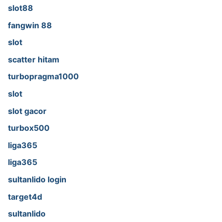
slot88
fangwin 88
slot
scatter hitam
turbopragma1000
slot
slot gacor
turbox500
liga365
liga365
sultanlido login
target4d
sultanlido