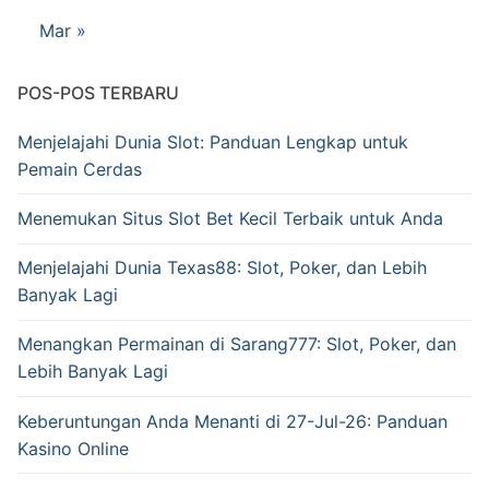
Mar »
POS-POS TERBARU
Menjelajahi Dunia Slot: Panduan Lengkap untuk
Pemain Cerdas
Menemukan Situs Slot Bet Kecil Terbaik untuk Anda
Menjelajahi Dunia Texas88: Slot, Poker, dan Lebih
Banyak Lagi
Menangkan Permainan di Sarang777: Slot, Poker, dan
Lebih Banyak Lagi
Keberuntungan Anda Menanti di 27-Jul-26: Panduan
Kasino Online