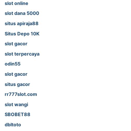
slot online
slot dana 5000
situs apiraja88
Situs Depo 10K
slot gacor
slot terpercaya
odin55
slot gacor
situs gacor
rr777slot.com
slot wangi
SBOBET88
dbltoto