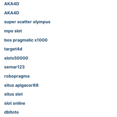
AKA4D
AKA4D
super scatter olympus
mpo slot
bos pragmatic x1000
target4d
slotx50000
semar123
robopragma
situs apigacor88
situs slot
slot online
dbltoto