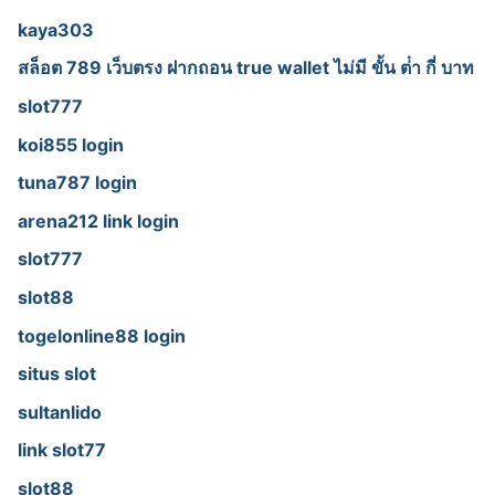
kaya303
สล็อต 789 เว็บตรง ฝากถอน true wallet ไม่มี ขั้น ต่ํา กี่ บาท
slot777
koi855 login
tuna787 login
arena212 link login
slot777
slot88
togelonline88 login
situs slot
sultanlido
link slot77
slot88