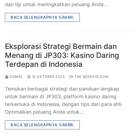
dan tip untuk meningkatkan peluang Anda…
BACA SELENGKAPNYA %RARR;
Eksplorasi Strategi Bermain dan
Menang di JP303: Kasino Daring
Terdepan di Indonesia
ADMIN
18 OKTOBER 2025
TAK BERKATEGORI
Temukan berbagai strategi dan panduan lengkap
untuk bermain di JP303, platform kasino daring
terkemuka di Indonesia, dengan tips dari para ahli.
Optimalkan peluang Anda untuk…
BACA SELENGKAPNYA %RARR;