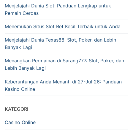
Menjelajahi Dunia Slot: Panduan Lengkap untuk
Pemain Cerdas
Menemukan Situs Slot Bet Kecil Terbaik untuk Anda
Menjelajahi Dunia Texas88: Slot, Poker, dan Lebih
Banyak Lagi
Menangkan Permainan di Sarang777: Slot, Poker, dan
Lebih Banyak Lagi
Keberuntungan Anda Menanti di 27-Jul-26: Panduan
Kasino Online
KATEGORI
Casino Online