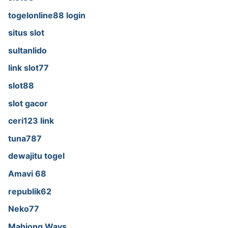
togelonline88 login
situs slot
sultanlido
link slot77
slot88
slot gacor
ceri123 link
tuna787
dewajitu togel
Amavi 68
republik62
Neko77
Mahjong Ways