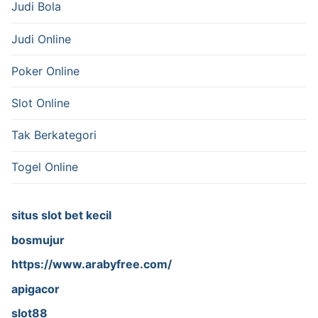
Judi Bola
Judi Online
Poker Online
Slot Online
Tak Berkategori
Togel Online
situs slot bet kecil
bosmujur
https://www.arabyfree.com/
apigacor
slot88