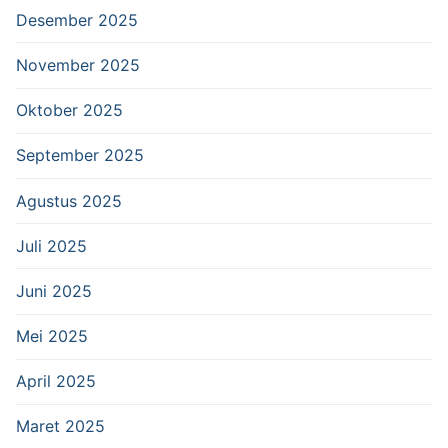
Desember 2025
November 2025
Oktober 2025
September 2025
Agustus 2025
Juli 2025
Juni 2025
Mei 2025
April 2025
Maret 2025