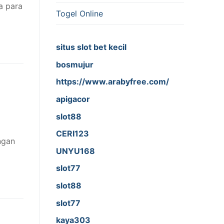
a para
Togel Online
situs slot bet kecil
bosmujur
https://www.arabyfree.com/
apigacor
slot88
CERI123
ngan
UNYU168
slot77
slot88
slot77
kaya303