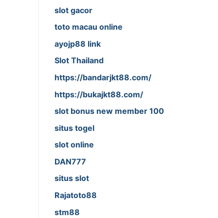
slot gacor
toto macau online
ayojp88 link
Slot Thailand
https://bandarjkt88.com/
https://bukajkt88.com/
slot bonus new member 100
situs togel
slot online
DAN777
situs slot
Rajatoto88
stm88