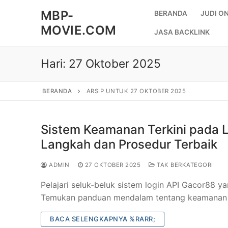
Lompat
MBP-
BERANDA
JUDI O
ke
MOVIE.COM
konten
JASA BACKLINK
Hari:
27 Oktober 2025
BERANDA
ARSIP UNTUK 27 OKTOBER 2025
Sistem Keamanan Terkini pada 
Langkah dan Prosedur Terbaik
ADMIN
27 OKTOBER 2025
TAK BERKATEGORI
Pelajari seluk-beluk sistem login API Gacor88 y
Temukan panduan mendalam tentang keamanan 
BACA SELENGKAPNYA %RARR;