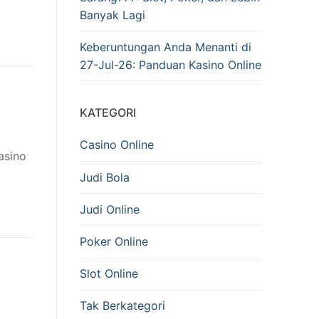
Banyak Lagi
Keberuntungan Anda Menanti di
27-Jul-26: Panduan Kasino Online
KATEGORI
Casino Online
asino
Judi Bola
Judi Online
Poker Online
Slot Online
Tak Berkategori