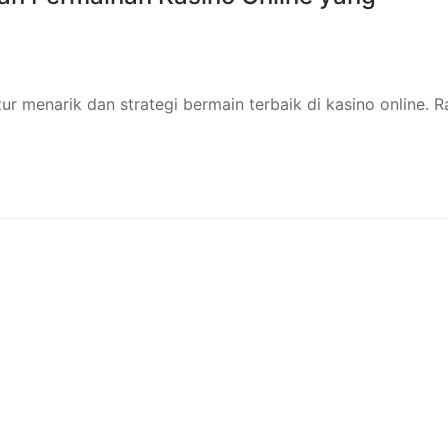
r menarik dan strategi bermain terbaik di kasino online. R