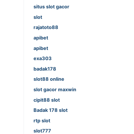
situs slot gacor
slot
rajatoto88
apibet
apibet
exa303
badak178
slot88 online
slot gacor maxwin
cipit88 slot
Badak 178 slot
rtp slot
slot777