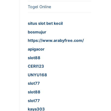
Togel Online
situs slot bet kecil
bosmujur
https://www.arabyfree.com/
apigacor
slot88
CERI123
UNYU168
slot77
slot88
slot77
kaya303