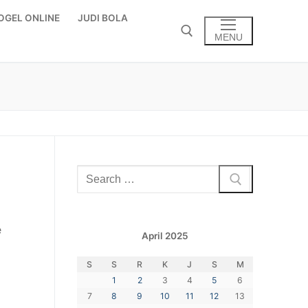
OGEL ONLINE
JUDI BOLA
MENU
Cari:
Cari:
e
April 2025
S
S
R
K
J
S
M
1
2
3
4
5
6
7
8
9
10
11
12
13