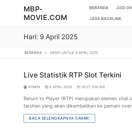
Lompat
MBP-
BERANDA
JUDI O
ke
MOVIE.COM
konten
JASA BACKLINK
Hari:
9 April 2025
BERANDA
ARSIP UNTUK 9 APRIL 2025
Live Statistik RTP Slot Terkini
ADMIN
9 APRIL 2025
SLOT ONLINE
Return to Player (RTP) merupakan elemen vital sl
taruhan yang akan dikembalikan ke pemain over
BACA SELENGKAPNYA %RARR;