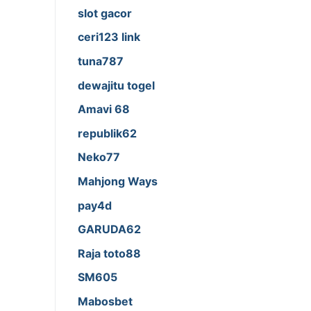
slot gacor
ceri123 link
tuna787
dewajitu togel
Amavi 68
republik62
Neko77
Mahjong Ways
pay4d
GARUDA62
Raja toto88
SM605
Mabosbet