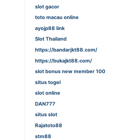
slot gacor
toto macau online
ayojp88 link
Slot Thailand
https://bandarjkt88.com/
https://bukajkt88.com/
slot bonus new member 100
situs togel
slot online
DAN777
situs slot
Rajatoto88
stm88