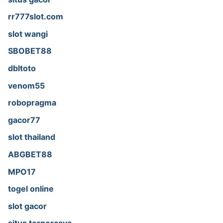
rr777slot.com
slot wangi
SBOBET88
dbltoto
venom55
robopragma
gacor77
slot thailand
ABGBET88
MPO17
togel online
slot gacor