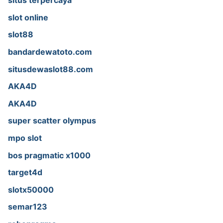
situs terpercaya
slot online
slot88
bandardewatoto.com
situsdewaslot88.com
AKA4D
AKA4D
super scatter olympus
mpo slot
bos pragmatic x1000
target4d
slotx50000
semar123