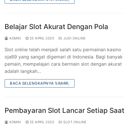
Belajar Slot Akurat Dengan Pola
ADMIN
25 APRIL 2025
JUDI ONLINE
Slot online telah menjadi salah satu permainan kasino
oja89 yang sangat digemari di Indonesia. Bagi banyak
pemain, mempelajari cara bermain slot dengan akurat
adalah langkah…
BACA SELENGKAPNYA %RARR;
Pembayaran Slot Lancar Setiap Saat
ADMIN
25 APRIL 2025
SLOT ONLINE