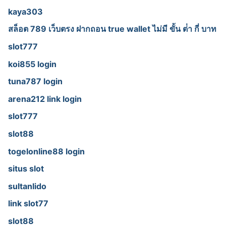
kaya303
สล็อต 789 เว็บตรง ฝากถอน true wallet ไม่มี ขั้น ต่ํา กี่ บาท
slot777
koi855 login
tuna787 login
arena212 link login
slot777
slot88
togelonline88 login
situs slot
sultanlido
link slot77
slot88