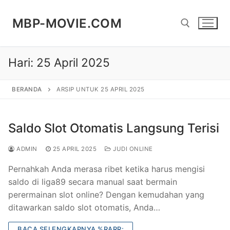
Lompat
ke
MBP-MOVIE.COM
konten
Hari:
25 April 2025
Cari:
BERANDA
ARSIP UNTUK 25 APRIL 2025
Saldo Slot Otomatis Langsung Terisi
ADMIN
25 APRIL 2025
JUDI ONLINE
Pernahkah Anda merasa ribet ketika harus mengisi
saldo di liga89 secara manual saat bermain
perermainan slot online? Dengan kemudahan yang
ditawarkan saldo slot otomatis, Anda…
BACA SELENGKAPNYA %RARR;