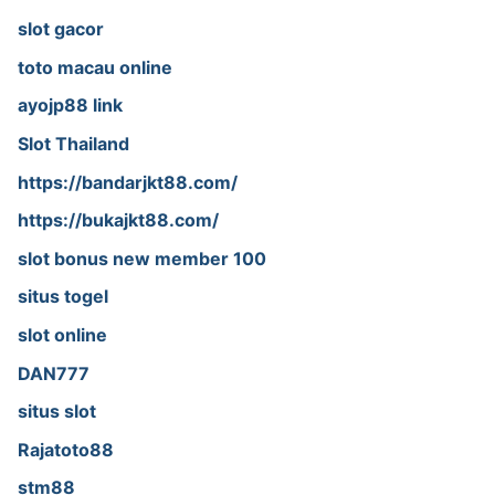
slot gacor
toto macau online
ayojp88 link
Slot Thailand
https://bandarjkt88.com/
https://bukajkt88.com/
slot bonus new member 100
situs togel
slot online
DAN777
situs slot
Rajatoto88
stm88