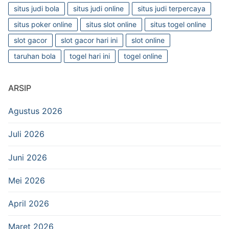
situs judi bola
situs judi online
situs judi terpercaya
situs poker online
situs slot online
situs togel online
slot gacor
slot gacor hari ini
slot online
taruhan bola
togel hari ini
togel online
ARSIP
Agustus 2026
Juli 2026
Juni 2026
Mei 2026
April 2026
Maret 2026