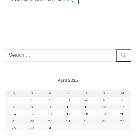
Cari:
April 2025
S
S
R
K
J
S
M
1
2
3
4
5
6
7
8
9
10
11
12
13
14
15
16
17
18
19
20
21
22
23
24
25
26
27
28
29
30