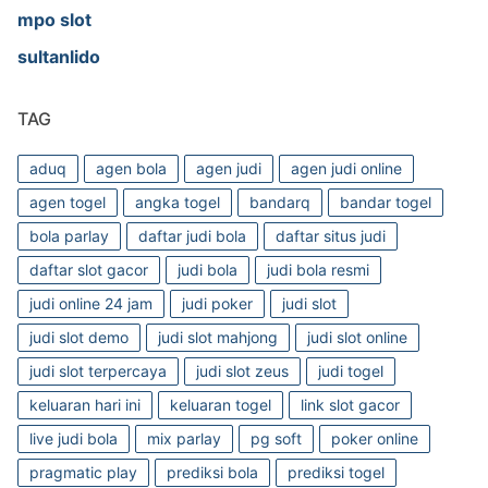
mpo slot
sultanlido
TAG
aduq
agen bola
agen judi
agen judi online
agen togel
angka togel
bandarq
bandar togel
bola parlay
daftar judi bola
daftar situs judi
daftar slot gacor
judi bola
judi bola resmi
judi online 24 jam
judi poker
judi slot
judi slot demo
judi slot mahjong
judi slot online
judi slot terpercaya
judi slot zeus
judi togel
keluaran hari ini
keluaran togel
link slot gacor
live judi bola
mix parlay
pg soft
poker online
pragmatic play
prediksi bola
prediksi togel