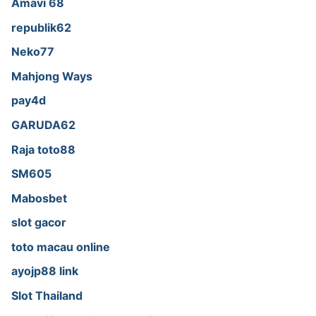
Amavi 68
republik62
Neko77
Mahjong Ways
pay4d
GARUDA62
Raja toto88
SM605
Mabosbet
slot gacor
toto macau online
ayojp88 link
Slot Thailand