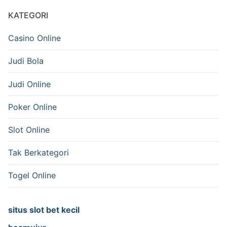
KATEGORI
Casino Online
Judi Bola
Judi Online
Poker Online
Slot Online
Tak Berkategori
Togel Online
situs slot bet kecil