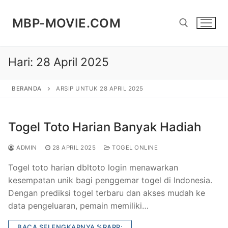
Lompat
ke
MBP-MOVIE.COM
konten
Hari:
28 April 2025
Cari:
BERANDA
ARSIP UNTUK 28 APRIL 2025
Togel Toto Harian Banyak Hadiah
ADMIN
28 APRIL 2025
TOGEL ONLINE
Togel toto harian dbltoto login menawarkan
kesempatan unik bagi penggemar togel di Indonesia.
Dengan prediksi togel terbaru dan akses mudah ke
data pengeluaran, pemain memiliki…
BACA SELENGKAPNYA %RARR;