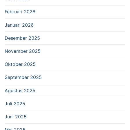
Februari 2026
Januari 2026
Desember 2025
November 2025
Oktober 2025
September 2025
Agustus 2025
Juli 2025
Juni 2025
Mei 2025