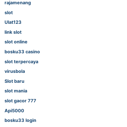
rajamenang
slot
Ulat123
link slot
slot online
bosku33 casino
slot terpercaya
virusbola
Slot baru
slot mania
slot gacor 777
Api5000
bosku33 login