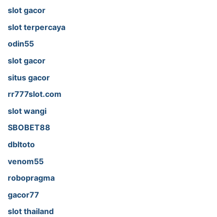
slot gacor
slot terpercaya
odin55
slot gacor
situs gacor
rr777slot.com
slot wangi
SBOBET88
dbltoto
venom55
robopragma
gacor77
slot thailand