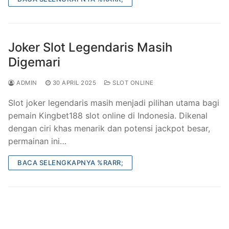
Joker Slot Legendaris Masih
Digemari
ADMIN
30 APRIL 2025
SLOT ONLINE
Slot joker legendaris masih menjadi pilihan utama bagi
pemain Kingbet188 slot online di Indonesia. Dikenal
dengan ciri khas menarik dan potensi jackpot besar,
permainan ini…
BACA SELENGKAPNYA %RARR;