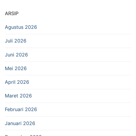
ARSIP
Agustus 2026
Juli 2026
Juni 2026
Mei 2026
April 2026
Maret 2026
Februari 2026
Januari 2026