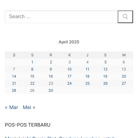
Cari:
April 2025
S
S
R
K
J
S
M
1
2
3
4
5
6
7
8
9
10
11
12
13
14
15
16
17
18
19
20
21
22
23
24
25
26
27
28
29
30
« Mar
Mei »
POS-POS TERBARU