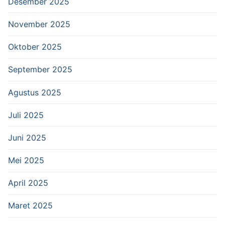
Desember 2025
November 2025
Oktober 2025
September 2025
Agustus 2025
Juli 2025
Juni 2025
Mei 2025
April 2025
Maret 2025