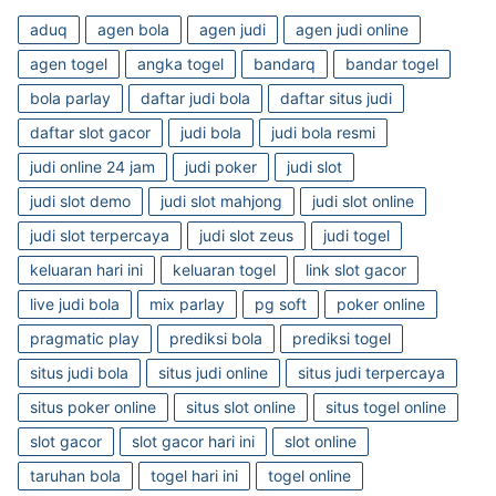
aduq
agen bola
agen judi
agen judi online
agen togel
angka togel
bandarq
bandar togel
bola parlay
daftar judi bola
daftar situs judi
daftar slot gacor
judi bola
judi bola resmi
judi online 24 jam
judi poker
judi slot
judi slot demo
judi slot mahjong
judi slot online
judi slot terpercaya
judi slot zeus
judi togel
keluaran hari ini
keluaran togel
link slot gacor
live judi bola
mix parlay
pg soft
poker online
pragmatic play
prediksi bola
prediksi togel
situs judi bola
situs judi online
situs judi terpercaya
situs poker online
situs slot online
situs togel online
slot gacor
slot gacor hari ini
slot online
taruhan bola
togel hari ini
togel online