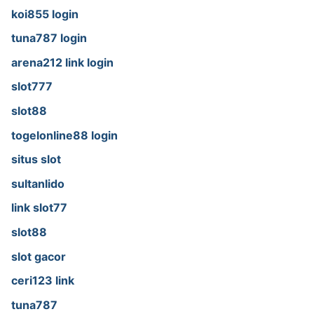
koi855 login
tuna787 login
arena212 link login
slot777
slot88
togelonline88 login
situs slot
sultanlido
link slot77
slot88
slot gacor
ceri123 link
tuna787