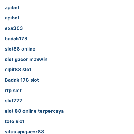
apibet
apibet
exa303
badak178
slot88 online
slot gacor maxwin
cipit88 slot
Badak 178 slot
rtp slot
slot777
slot 88 online terpercaya
toto slot
situs apigacor88