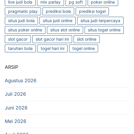
live judi bola
mix parlay
pg soft
poker online
pragmatic play
prediksi bola
prediksi togel
situs judi bola
situs judi online
situs judi terpercaya
situs poker online
situs slot online
situs togel online
slot gacor
slot gacor hari ini
slot online
taruhan bola
togel hari ini
togel online
ARSIP
Agustus 2026
Juli 2026
Juni 2026
Mei 2026