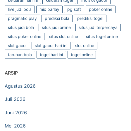
keluaran hari ini
keluaran togel
link slot gacor
live judi bola
mix parlay
pg soft
poker online
pragmatic play
prediksi bola
prediksi togel
situs judi bola
situs judi online
situs judi terpercaya
situs poker online
situs slot online
situs togel online
slot gacor
slot gacor hari ini
slot online
taruhan bola
togel hari ini
togel online
ARSIP
Agustus 2026
Juli 2026
Juni 2026
Mei 2026