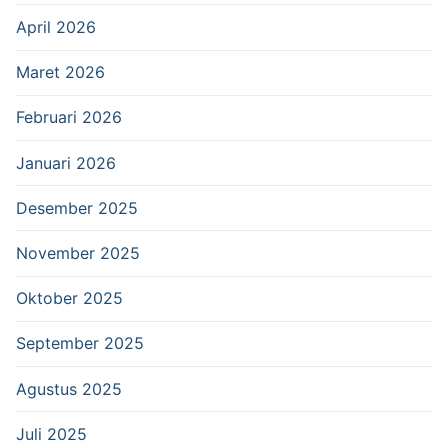
April 2026
Maret 2026
Februari 2026
Januari 2026
Desember 2025
November 2025
Oktober 2025
September 2025
Agustus 2025
Juli 2025