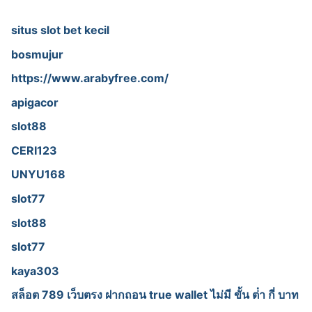
situs slot bet kecil
bosmujur
https://www.arabyfree.com/
apigacor
slot88
CERI123
UNYU168
slot77
slot88
slot77
kaya303
สล็อต 789 เว็บตรง ฝากถอน true wallet ไม่มี ขั้น ต่ํา กี่ บาท