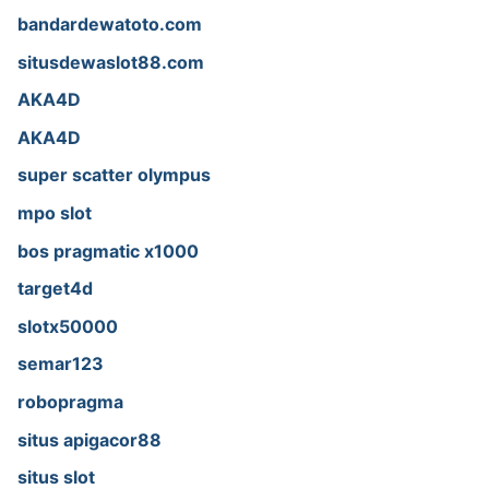
bandardewatoto.com
situsdewaslot88.com
AKA4D
AKA4D
super scatter olympus
mpo slot
bos pragmatic x1000
target4d
slotx50000
semar123
robopragma
situs apigacor88
situs slot