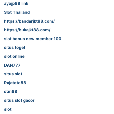
ayojp88 link
Slot Thailand
https://bandarjkt88.com/
https://bukajkt88.com/
slot bonus new member 100
situs togel
slot online
DAN777
situs slot
Rajatoto88
stm88
situs slot gacor
slot