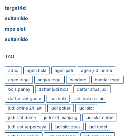
target4d
sultanlido
mpo slot
sultanlido
TAG
aduq
agen bola
agen judi
agen judi online
agen togel
angka togel
bandarq
bandar togel
bola parlay
daftar judi bola
daftar situs judi
daftar slot gacor
judi bola
judi bola resmi
judi online 24 jam
judi poker
judi slot
judi slot demo
judi slot mahjong
judi slot online
judi slot terpercaya
judi slot zeus
judi togel