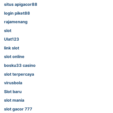
situs apigacor88
login piket88
rajamenang
slot
Ulat123
link slot
slot online
bosku33 casino
slot terpercaya
virusbola
Slot baru
slot mania
slot gacor 777