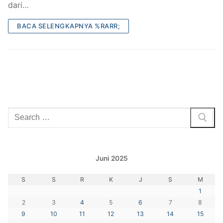
dari…
BACA SELENGKAPNYA %RARR;
Cari:
Juni 2025
S
S
R
K
J
S
M
1
2
3
4
5
6
7
8
9
10
11
12
13
14
15