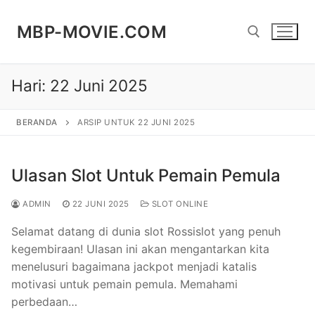
Lompat
ke
MBP-MOVIE.COM
konten
Hari:
22 Juni 2025
Cari:
BERANDA
ARSIP UNTUK 22 JUNI 2025
Ulasan Slot Untuk Pemain Pemula
ADMIN
22 JUNI 2025
SLOT ONLINE
Selamat datang di dunia slot Rossislot yang penuh
kegembiraan! Ulasan ini akan mengantarkan kita
menelusuri bagaimana jackpot menjadi katalis
motivasi untuk pemain pemula. Memahami
perbedaan…