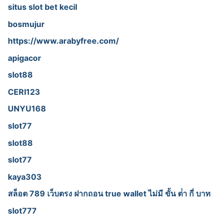
situs slot bet kecil
bosmujur
https://www.arabyfree.com/
apigacor
slot88
CERI123
UNYU168
slot77
slot88
slot77
kaya303
สล็อต 789 เว็บตรง ฝากถอน true wallet ไม่มี ขั้น ต่ํา กี่ บาท
slot777