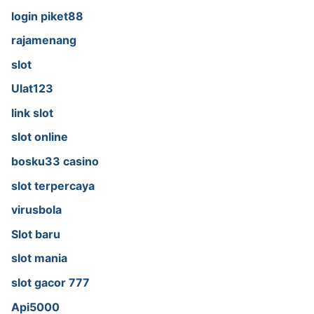
login piket88
rajamenang
slot
Ulat123
link slot
slot online
bosku33 casino
slot terpercaya
virusbola
Slot baru
slot mania
slot gacor 777
Api5000