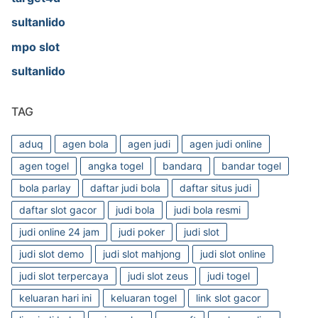
sultanlido
mpo slot
sultanlido
TAG
aduq
agen bola
agen judi
agen judi online
agen togel
angka togel
bandarq
bandar togel
bola parlay
daftar judi bola
daftar situs judi
daftar slot gacor
judi bola
judi bola resmi
judi online 24 jam
judi poker
judi slot
judi slot demo
judi slot mahjong
judi slot online
judi slot terpercaya
judi slot zeus
judi togel
keluaran hari ini
keluaran togel
link slot gacor