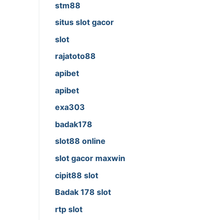
stm88
situs slot gacor
slot
rajatoto88
apibet
apibet
exa303
badak178
slot88 online
slot gacor maxwin
cipit88 slot
Badak 178 slot
rtp slot