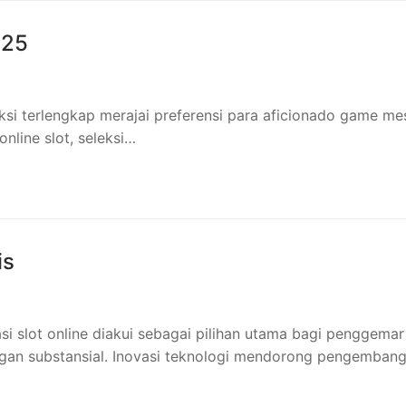
025
ksi terlengkap merajai preferensi para aficionado game me
online slot, seleksi…
is
kasi slot online diakui sebagai pilihan utama bagi penggema
an substansial. Inovasi teknologi mendorong pengemban