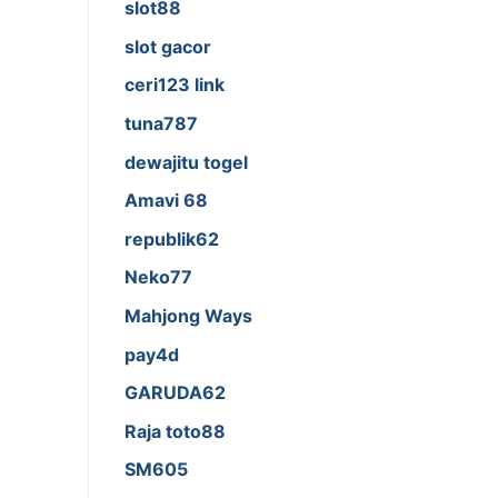
slot88
slot gacor
ceri123 link
tuna787
dewajitu togel
Amavi 68
republik62
Neko77
Mahjong Ways
pay4d
GARUDA62
Raja toto88
SM605