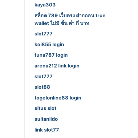
kaya303
สล็อต 789 เว็บตรง ฝากถอน true
wallet ไม่มี ขั้น ต่ํา กี่ บาท
slot777
koi855 login
tuna787 login
arena212 link login
slot777
slot88
togelonline88 login
situs slot
sultanlido
link slot77