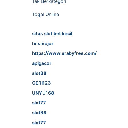
Tak Berkategori
Togel Online
situs slot bet kecil
bosmujur
https://www.arabyfree.com/
apigacor
slot88
CERI123
UNYU168
slot77
slot88
slot77