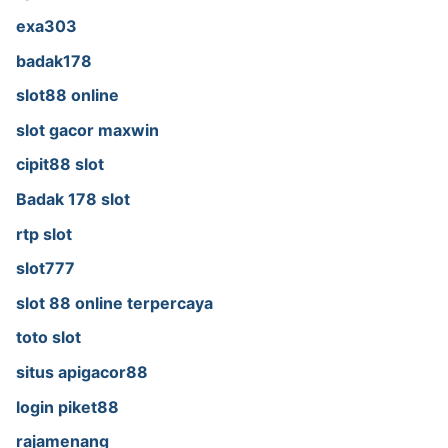
exa303
badak178
slot88 online
slot gacor maxwin
cipit88 slot
Badak 178 slot
rtp slot
slot777
slot 88 online terpercaya
toto slot
situs apigacor88
login piket88
rajamenang