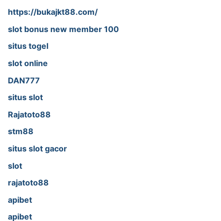
https://bukajkt88.com/
slot bonus new member 100
situs togel
slot online
DAN777
situs slot
Rajatoto88
stm88
situs slot gacor
slot
rajatoto88
apibet
apibet