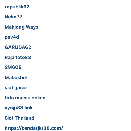
republik62
Neko77
Mahjong Ways
pay4d
GARUDA62
Raja toto88
SM605
Mabosbet
slot gacor
toto macau online
ayojp88 link
Slot Thailand
https://bandarjkt88.com/