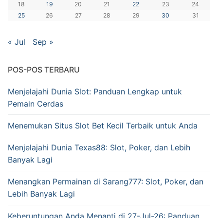
18
19
20
21
22
23
24
25
26
27
28
29
30
31
« Jul
Sep »
POS-POS TERBARU
Menjelajahi Dunia Slot: Panduan Lengkap untuk
Pemain Cerdas
Menemukan Situs Slot Bet Kecil Terbaik untuk Anda
Menjelajahi Dunia Texas88: Slot, Poker, dan Lebih
Banyak Lagi
Menangkan Permainan di Sarang777: Slot, Poker, dan
Lebih Banyak Lagi
Keberuntungan Anda Menanti di 27-Jul-26: Panduan