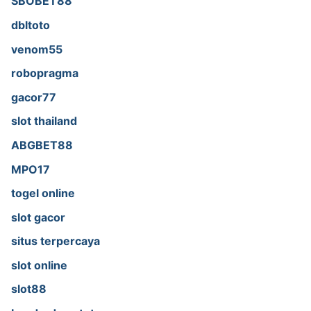
SBOBET88
dbltoto
venom55
robopragma
gacor77
slot thailand
ABGBET88
MPO17
togel online
slot gacor
situs terpercaya
slot online
slot88