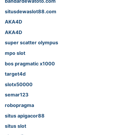
bandardewatoto.com
situsdewaslot88.com
AKA4D
AKA4D
super scatter olympus
mpo slot
bos pragmatic x1000
target4d
slotx50000
semar123
robopragma
situs apigacor88
situs slot