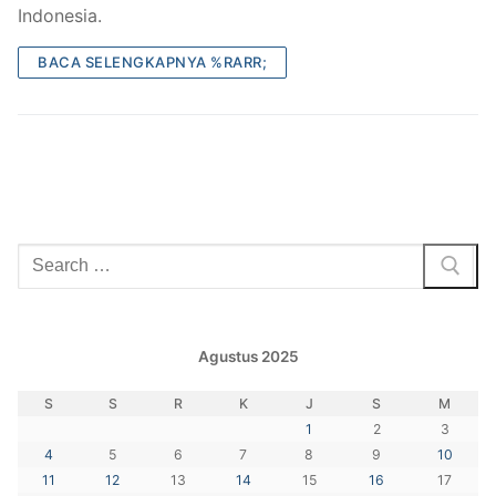
Indonesia.
BACA SELENGKAPNYA %RARR;
Cari:
Agustus 2025
S
S
R
K
J
S
M
1
2
3
4
5
6
7
8
9
10
11
12
13
14
15
16
17