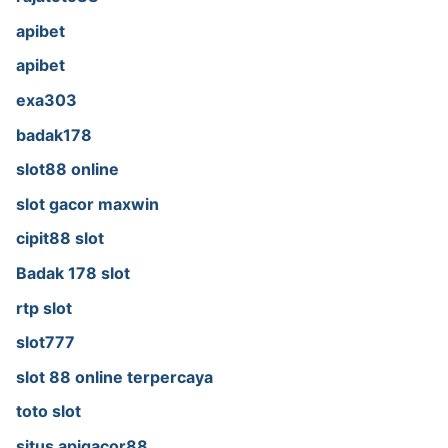
apibet
apibet
exa303
badak178
slot88 online
slot gacor maxwin
cipit88 slot
Badak 178 slot
rtp slot
slot777
slot 88 online terpercaya
toto slot
situs apigacor88