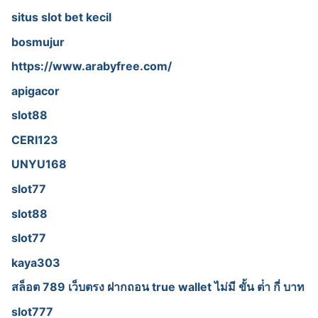
situs slot bet kecil
bosmujur
https://www.arabyfree.com/
apigacor
slot88
CERI123
UNYU168
slot77
slot88
slot77
kaya303
สล็อต 789 เว็บตรง ฝากถอน true wallet ไม่มี ขั้น ต่ํา กี่ บาท
slot777