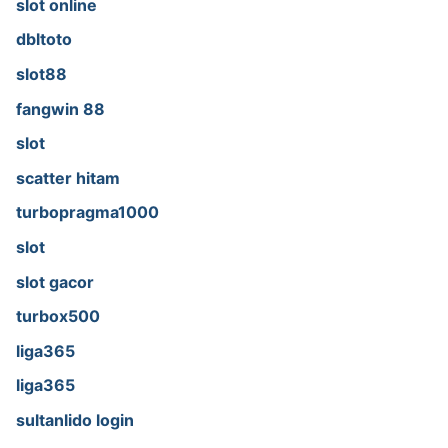
slot online
dbltoto
slot88
fangwin 88
slot
scatter hitam
turbopragma1000
slot
slot gacor
turbox500
liga365
liga365
sultanlido login