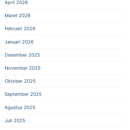
April 2026
Maret 2026
Februari 2026
Januari 2026
Desember 2025
November 2025
Oktober 2025
September 2025
Agustus 2025
Juli 2025