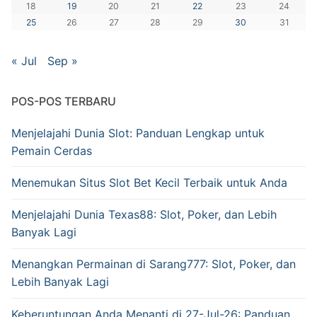
18
19
20
21
22
23
24
25
26
27
28
29
30
31
« Jul
Sep »
POS-POS TERBARU
Menjelajahi Dunia Slot: Panduan Lengkap untuk
Pemain Cerdas
Menemukan Situs Slot Bet Kecil Terbaik untuk Anda
Menjelajahi Dunia Texas88: Slot, Poker, dan Lebih
Banyak Lagi
Menangkan Permainan di Sarang777: Slot, Poker, dan
Lebih Banyak Lagi
Keberuntungan Anda Menanti di 27-Jul-26: Panduan