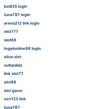
koi855 login
tuna787 login
arena212 link login
slot777
slot88
togelonline88 login
situs slot
sultanlido
link slot77
slot88
slot gacor
ceri123 link
tuna787