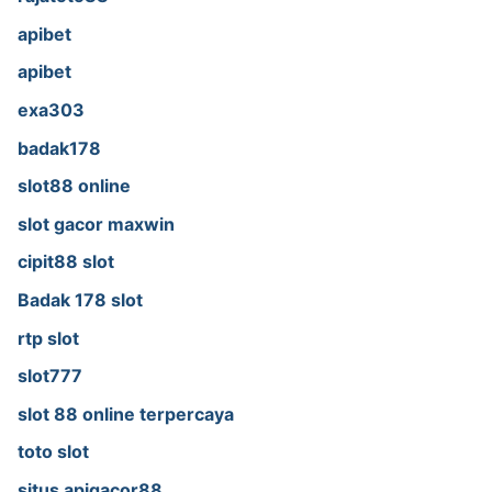
apibet
apibet
exa303
badak178
slot88 online
slot gacor maxwin
cipit88 slot
Badak 178 slot
rtp slot
slot777
slot 88 online terpercaya
toto slot
situs apigacor88