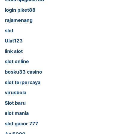
login piket88
rajamenang
slot
Ulat123
link slot
slot online
bosku33 casino
slot terpercaya
virusbola
Slot baru
slot mania
slot gacor 777
Api5000