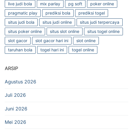
live judi bola
mix parlay
pg soft
poker online
pragmatic play
prediksi bola
prediksi togel
situs judi bola
situs judi online
situs judi terpercaya
situs poker online
situs slot online
situs togel online
slot gacor
slot gacor hari ini
slot online
taruhan bola
togel hari ini
togel online
ARSIP
Agustus 2026
Juli 2026
Juni 2026
Mei 2026