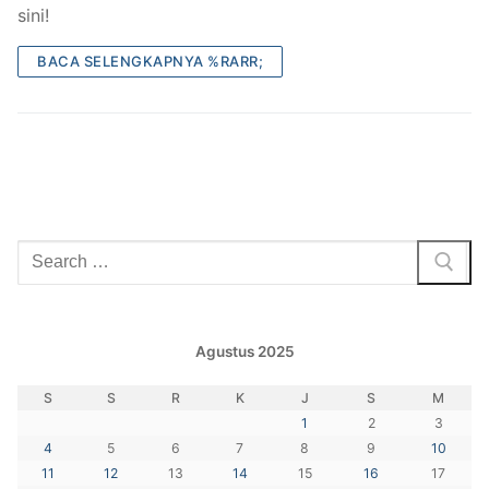
sini!
BACA SELENGKAPNYA %RARR;
Cari:
Agustus 2025
S
S
R
K
J
S
M
1
2
3
4
5
6
7
8
9
10
11
12
13
14
15
16
17