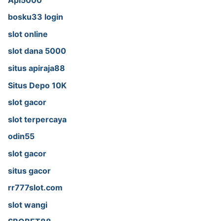
bosku33 login
slot online
slot dana 5000
situs apiraja88
Situs Depo 10K
slot gacor
slot terpercaya
odin55
slot gacor
situs gacor
rr777slot.com
slot wangi