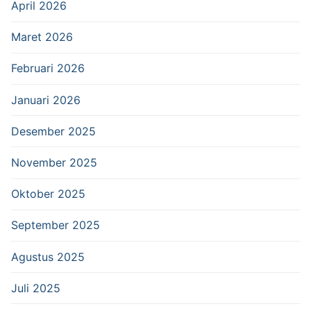
April 2026
Maret 2026
Februari 2026
Januari 2026
Desember 2025
November 2025
Oktober 2025
September 2025
Agustus 2025
Juli 2025