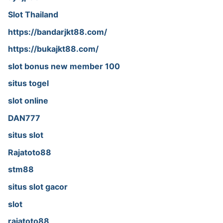
Slot Thailand
https://bandarjkt88.com/
https://bukajkt88.com/
slot bonus new member 100
situs togel
slot online
DAN777
situs slot
Rajatoto88
stm88
situs slot gacor
slot
rajatoto88