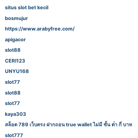
situs slot bet kecil
bosmujur
https://www.arabyfree.com/
apigacor
slot88
CERI123
UNYU168
slot77
slot88
slot77
kaya303
สล็อต 789 เว็บตรง ฝากถอน true wallet ไม่มี ขั้น ต่ํา กี่ บาท
slot777