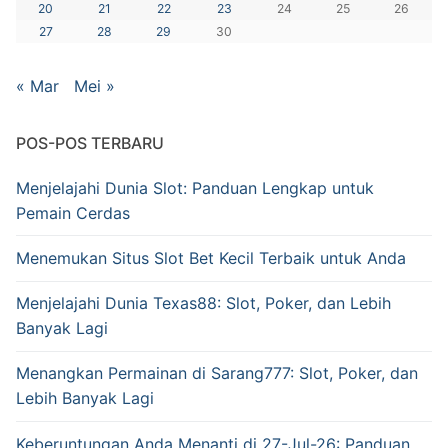
20
21
22
23
24
25
26
27
28
29
30
« Mar
Mei »
POS-POS TERBARU
Menjelajahi Dunia Slot: Panduan Lengkap untuk
Pemain Cerdas
Menemukan Situs Slot Bet Kecil Terbaik untuk Anda
Menjelajahi Dunia Texas88: Slot, Poker, dan Lebih
Banyak Lagi
Menangkan Permainan di Sarang777: Slot, Poker, dan
Lebih Banyak Lagi
Keberuntungan Anda Menanti di 27-Jul-26: Panduan