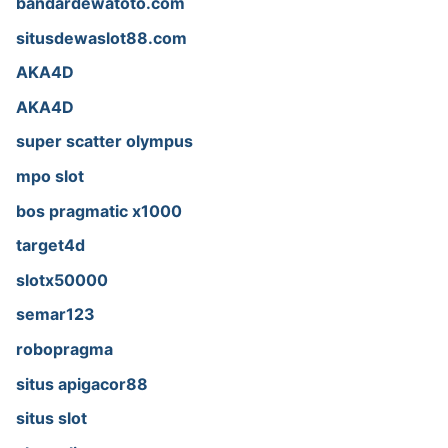
bandardewatoto.com
situsdewaslot88.com
AKA4D
AKA4D
super scatter olympus
mpo slot
bos pragmatic x1000
target4d
slotx50000
semar123
robopragma
situs apigacor88
situs slot