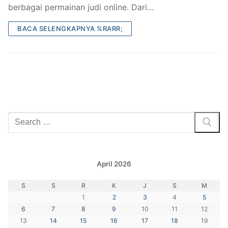
berbagai permainan judi online. Dari…
BACA SELENGKAPNYA %RARR;
Cari:
April 2026
S
S
R
K
J
S
M
1
2
3
4
5
6
7
8
9
10
11
12
13
14
15
16
17
18
19