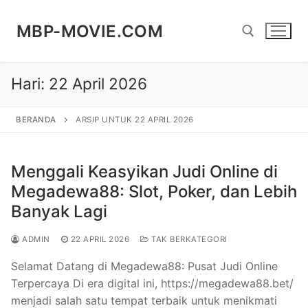
Lompat
ke
MBP-MOVIE.COM
konten
Hari:
22 April 2026
Cari:
BERANDA
ARSIP UNTUK 22 APRIL 2026
Menggali Keasyikan Judi Online di
Megadewa88: Slot, Poker, dan Lebih
Banyak Lagi
ADMIN
22 APRIL 2026
TAK BERKATEGORI
Selamat Datang di Megadewa88: Pusat Judi Online
Terpercaya Di era digital ini, https://megadewa88.bet/
menjadi salah satu tempat terbaik untuk menikmati