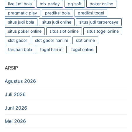
live judi bola
mix parlay
pg soft
poker online
pragmatic play
prediksi bola
prediksi togel
situs judi bola
situs judi online
situs judi terpercaya
situs poker online
situs slot online
situs togel online
slot gacor
slot gacor hari ini
slot online
taruhan bola
togel hari ini
togel online
ARSIP
Agustus 2026
Juli 2026
Juni 2026
Mei 2026