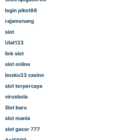
login piket88
rajamenang
slot
Ulat123
link slot
slot online
bosku33 casino
slot terpercaya
virusbola
Slot baru
slot mania
slot gacor 777
Api5000