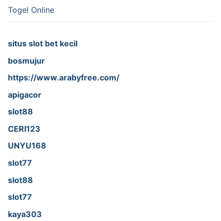
Togel Online
situs slot bet kecil
bosmujur
https://www.arabyfree.com/
apigacor
slot88
CERI123
UNYU168
slot77
slot88
slot77
kaya303