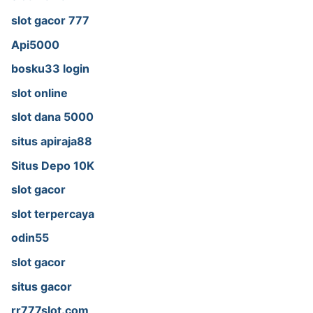
slot gacor 777
Api5000
bosku33 login
slot online
slot dana 5000
situs apiraja88
Situs Depo 10K
slot gacor
slot terpercaya
odin55
slot gacor
situs gacor
rr777slot.com