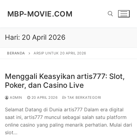
Lompat
ke
MBP-MOVIE.COM
konten
Hari:
20 April 2026
Cari:
BERANDA
ARSIP UNTUK 20 APRIL 2026
Menggali Keasyikan artis777: Slot,
Poker, dan Casino Live
ADMIN
20 APRIL 2026
TAK BERKATEGORI
Selamat Datang di Dunia artis777 Dalam era digital
saat ini, artis777 muncul sebagai salah satu platform
online casino yang paling menarik perhatian. Mulai dari
slot…