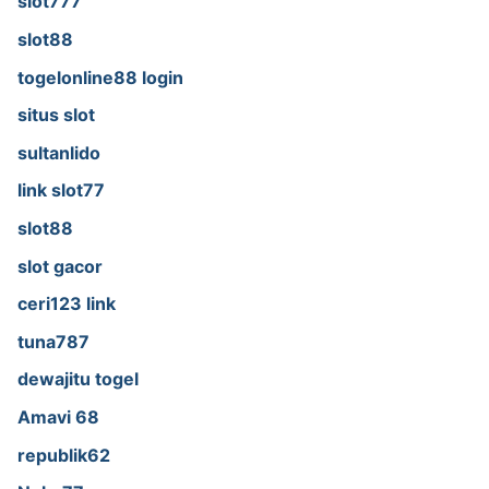
slot777
slot88
togelonline88 login
situs slot
sultanlido
link slot77
slot88
slot gacor
ceri123 link
tuna787
dewajitu togel
Amavi 68
republik62