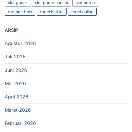
slot gacor
slot gacor hari ini
slot online
taruhan bola
togel hari ini
togel online
ARSIP
Agustus 2026
Juli 2026
Juni 2026
Mei 2026
April 2026
Maret 2026
Februari 2026