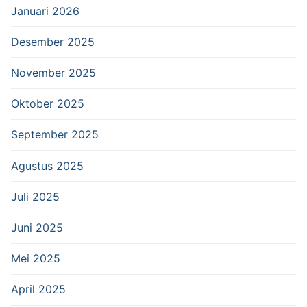
Januari 2026
Desember 2025
November 2025
Oktober 2025
September 2025
Agustus 2025
Juli 2025
Juni 2025
Mei 2025
April 2025