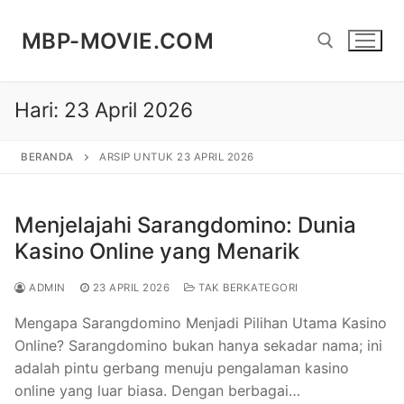
Lompat
ke
MBP-MOVIE.COM
konten
Hari:
23 April 2026
Cari:
BERANDA
ARSIP UNTUK 23 APRIL 2026
Menjelajahi Sarangdomino: Dunia
Kasino Online yang Menarik
ADMIN
23 APRIL 2026
TAK BERKATEGORI
Mengapa Sarangdomino Menjadi Pilihan Utama Kasino
Online? Sarangdomino bukan hanya sekadar nama; ini
adalah pintu gerbang menuju pengalaman kasino
online yang luar biasa. Dengan berbagai…