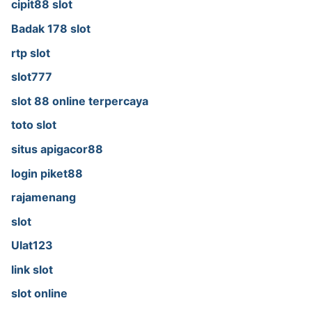
cipit88 slot
Badak 178 slot
rtp slot
slot777
slot 88 online terpercaya
toto slot
situs apigacor88
login piket88
rajamenang
slot
Ulat123
link slot
slot online