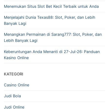
Menemukan Situs Slot Bet Kecil Terbaik untuk Anda
Menjelajahi Dunia Texas88: Slot, Poker, dan Lebih
Banyak Lagi
Menangkan Permainan di Sarang777: Slot, Poker, dan
Lebih Banyak Lagi
Keberuntungan Anda Menanti di 27-Jul-26: Panduan
Kasino Online
KATEGORI
Casino Online
Judi Bola
Judi Online