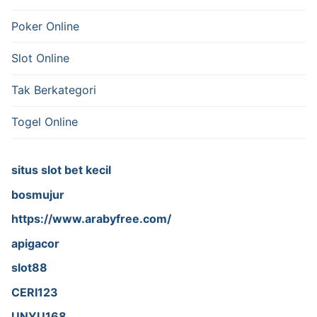
Poker Online
Slot Online
Tak Berkategori
Togel Online
situs slot bet kecil
bosmujur
https://www.arabyfree.com/
apigacor
slot88
CERI123
UNYU168