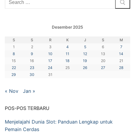
Desember 2025
S
S
R
K
J
S
M
1
2
3
4
5
6
7
8
9
10
11
12
13
14
15
16
17
18
19
20
21
22
23
24
25
26
27
28
29
30
31
« Nov
Jan »
POS-POS TERBARU
Menjelajahi Dunia Slot: Panduan Lengkap untuk
Pemain Cerdas