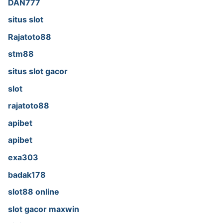
DAN777
situs slot
Rajatoto88
stm88
situs slot gacor
slot
rajatoto88
apibet
apibet
exa303
badak178
slot88 online
slot gacor maxwin