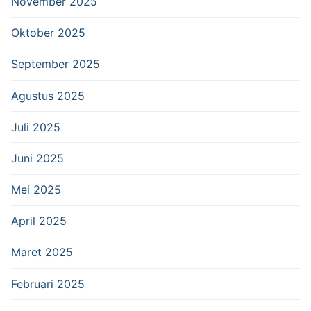
November 2025
Oktober 2025
September 2025
Agustus 2025
Juli 2025
Juni 2025
Mei 2025
April 2025
Maret 2025
Februari 2025