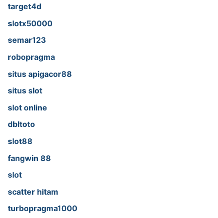
target4d
slotx50000
semar123
robopragma
situs apigacor88
situs slot
slot online
dbltoto
slot88
fangwin 88
slot
scatter hitam
turbopragma1000