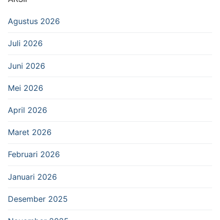
Agustus 2026
Juli 2026
Juni 2026
Mei 2026
April 2026
Maret 2026
Februari 2026
Januari 2026
Desember 2025