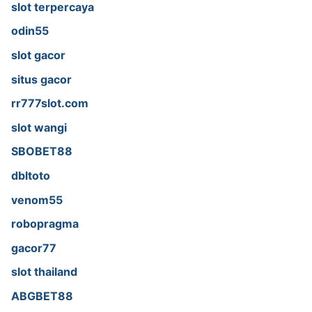
slot terpercaya
odin55
slot gacor
situs gacor
rr777slot.com
slot wangi
SBOBET88
dbltoto
venom55
robopragma
gacor77
slot thailand
ABGBET88