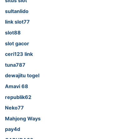
situs slot
sultanlido
link slot77
slot88
slot gacor
ceri123 link
tuna787
dewajitu togel
Amavi 68
republik62
Neko77
Mahjong Ways
pay4d