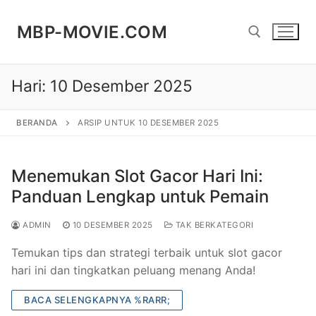
Lompat
ke
MBP-MOVIE.COM
konten
Hari:
10 Desember 2025
Cari:
BERANDA
ARSIP UNTUK 10 DESEMBER 2025
Menemukan Slot Gacor Hari Ini:
Panduan Lengkap untuk Pemain
ADMIN
10 DESEMBER 2025
TAK BERKATEGORI
Temukan tips dan strategi terbaik untuk slot gacor
hari ini dan tingkatkan peluang menang Anda!
BACA SELENGKAPNYA %RARR;