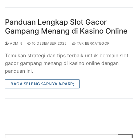
Panduan Lengkap Slot Gacor
Gampang Menang di Kasino Online
ADMIN
10 DESEMBER 2025
TAK BERKATEGORI
Temukan strategi dan tips terbaik untuk bermain slot
gacor gampang menang di kasino online dengan
panduan ini.
BACA SELENGKAPNYA %RARR;
Cari: