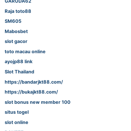
GARUDA62
Raja toto88
SM605
Mabosbet
slot gacor
toto macau online
ayojp88 link
Slot Thailand
https://bandarjkt88.com/
https://bukajkt88.com/
slot bonus new member 100
situs togel
slot online