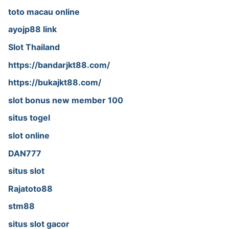
toto macau online
ayojp88 link
Slot Thailand
https://bandarjkt88.com/
https://bukajkt88.com/
slot bonus new member 100
situs togel
slot online
DAN777
situs slot
Rajatoto88
stm88
situs slot gacor