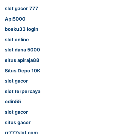
slot gacor 777
Api5000
bosku33 login
slot online
slot dana 5000
situs apiraja88
Situs Depo 10K
slot gacor
slot terpercaya
odin55
slot gacor
situs gacor
rr777slot.com