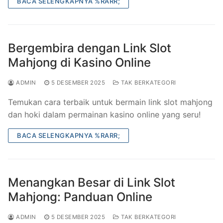
BACA SELENGKAPNYA %RARR;
Bergembira dengan Link Slot
Mahjong di Kasino Online
ADMIN
5 DESEMBER 2025
TAK BERKATEGORI
Temukan cara terbaik untuk bermain link slot mahjong
dan hoki dalam permainan kasino online yang seru!
BACA SELENGKAPNYA %RARR;
Menangkan Besar di Link Slot
Mahjong: Panduan Online
ADMIN
5 DESEMBER 2025
TAK BERKATEGORI