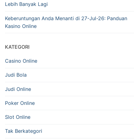
Lebih Banyak Lagi
Keberuntungan Anda Menanti di 27-Jul-26: Panduan
Kasino Online
KATEGORI
Casino Online
Judi Bola
Judi Online
Poker Online
Slot Online
Tak Berkategori