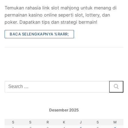
Temukan rahasia link slot mahjong untuk menang di
permainan kasino online seperti slot, lottery, dan
poker. Dapatkan tips dan strategi bermain!
BACA SELENGKAPNYA %RARR;
Cari:
Desember 2025
S
S
R
K
J
S
M