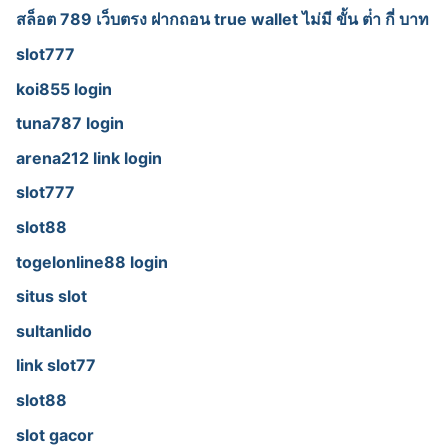
สล็อต 789 เว็บตรง ฝากถอน true wallet ไม่มี ขั้น ต่ํา กี่ บาท
slot777
koi855 login
tuna787 login
arena212 link login
slot777
slot88
togelonline88 login
situs slot
sultanlido
link slot77
slot88
slot gacor