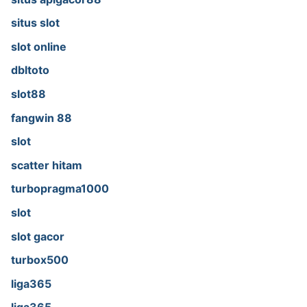
situs slot
slot online
dbltoto
slot88
fangwin 88
slot
scatter hitam
turbopragma1000
slot
slot gacor
turbox500
liga365