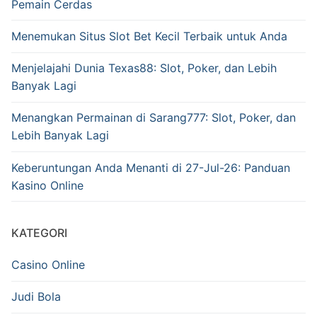
Pemain Cerdas
Menemukan Situs Slot Bet Kecil Terbaik untuk Anda
Menjelajahi Dunia Texas88: Slot, Poker, dan Lebih
Banyak Lagi
Menangkan Permainan di Sarang777: Slot, Poker, dan
Lebih Banyak Lagi
Keberuntungan Anda Menanti di 27-Jul-26: Panduan
Kasino Online
KATEGORI
Casino Online
Judi Bola