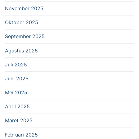
November 2025
Oktober 2025
September 2025
Agustus 2025
Juli 2025
Juni 2025
Mei 2025
April 2025
Maret 2025
Februari 2025