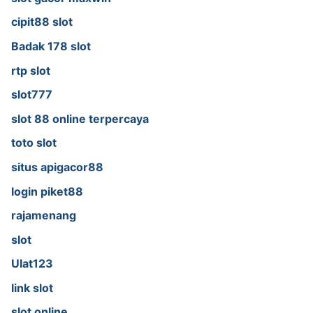
cipit88 slot
Badak 178 slot
rtp slot
slot777
slot 88 online terpercaya
toto slot
situs apigacor88
login piket88
rajamenang
slot
Ulat123
link slot
slot online