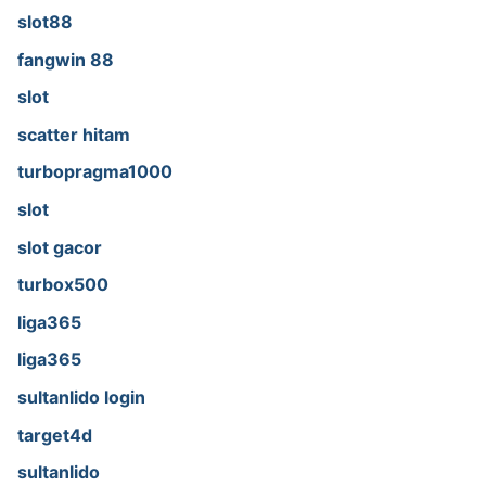
slot88
fangwin 88
slot
scatter hitam
turbopragma1000
slot
slot gacor
turbox500
liga365
liga365
sultanlido login
target4d
sultanlido