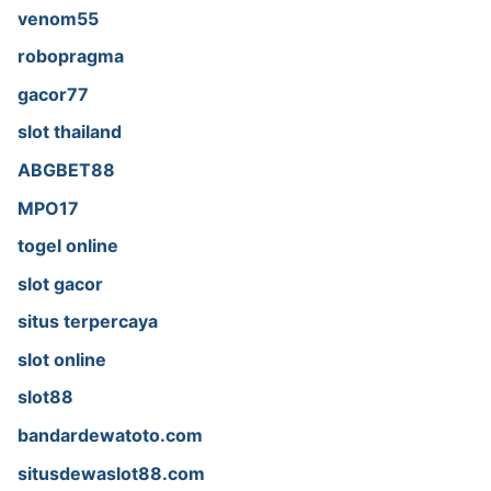
venom55
robopragma
gacor77
slot thailand
ABGBET88
MPO17
togel online
slot gacor
situs terpercaya
slot online
slot88
bandardewatoto.com
situsdewaslot88.com