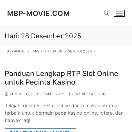
Lompat
ke
MBP-MOVIE.COM
konten
Hari:
28 Desember 2025
Cari:
BERANDA
ARSIP UNTUK 28 DESEMBER 2025
Panduan Lengkap RTP Slot Online
untuk Pecinta Kasino
ADMIN
28 DESEMBER 2025
TAK BERKATEGORI
Jelajahi dunia RTP slot online dan temukan strategi
terbaik untuk bermain pada kasino online, lotere, dan
banyak lagi!