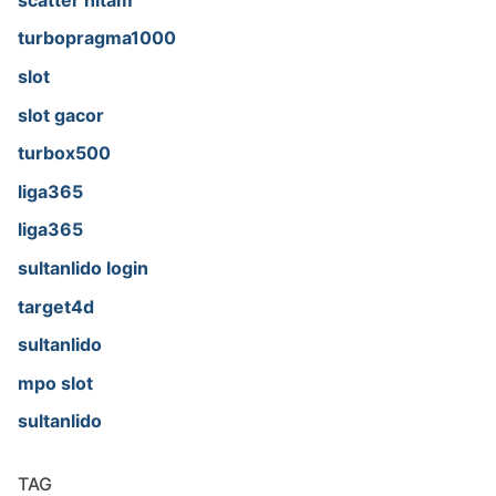
turbopragma1000
slot
slot gacor
turbox500
liga365
liga365
sultanlido login
target4d
sultanlido
mpo slot
sultanlido
TAG