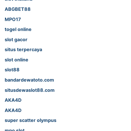
ABGBET88
MPO17
togel online
slot gacor
situs terpercaya
slot online
slot88
bandardewatoto.com
situsdewaslot88.com
AKA4D
AKA4D
super scatter olympus
mpo slot