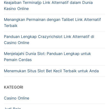
Keajaiban Terminaljp Link Alternatif dalam Dunia
Kasino Online
Menangkan Permainan dengan Talibet Link Alternatif
Terbaik
Panduan Lengkap Crazyrichslot Link Alternatif di
Casino Online
Menjelajahi Dunia Slot: Panduan Lengkap untuk
Pemain Cerdas
Menemukan Situs Slot Bet Kecil Terbaik untuk Anda
KATEGORI
Casino Online