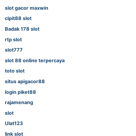
slot gacor maxwin
cipit88 slot
Badak 178 slot
rtp slot
slot777
slot 88 online terpercaya
toto slot
situs apigacor88
login piket88
rajamenang
slot
Ulat123
link slot