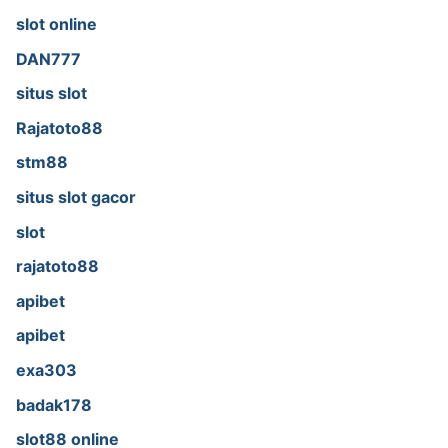
slot online
DAN777
situs slot
Rajatoto88
stm88
situs slot gacor
slot
rajatoto88
apibet
apibet
exa303
badak178
slot88 online