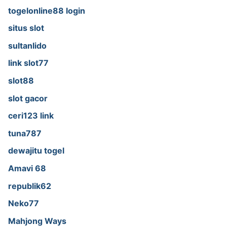
togelonline88 login
situs slot
sultanlido
link slot77
slot88
slot gacor
ceri123 link
tuna787
dewajitu togel
Amavi 68
republik62
Neko77
Mahjong Ways