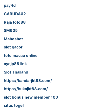
pay4d
GARUDA62
Raja toto88
SM605
Mabosbet
slot gacor
toto macau online
ayojp88 link
Slot Thailand
https://bandarjkt88.com/
https://bukajkt88.com/
slot bonus new member 100
situs togel