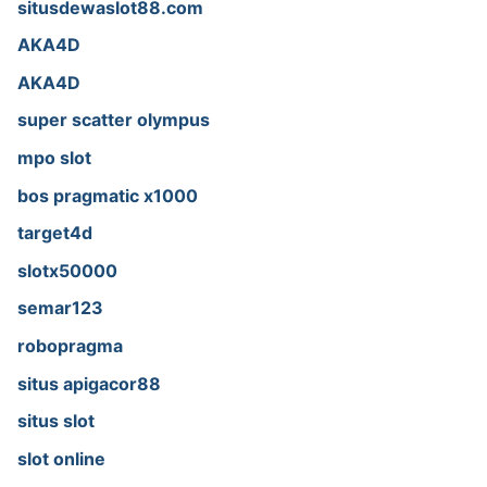
situsdewaslot88.com
AKA4D
AKA4D
super scatter olympus
mpo slot
bos pragmatic x1000
target4d
slotx50000
semar123
robopragma
situs apigacor88
situs slot
slot online