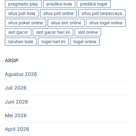
pragmatic play
prediksi bola
prediksi togel
situs judi bola
situs judi online
situs judi terpercaya
situs poker online
situs slot online
situs togel online
slot gacor
slot gacor hari ini
slot online
taruhan bola
togel hari ini
togel online
ARSIP
Agustus 2026
Juli 2026
Juni 2026
Mei 2026
April 2026