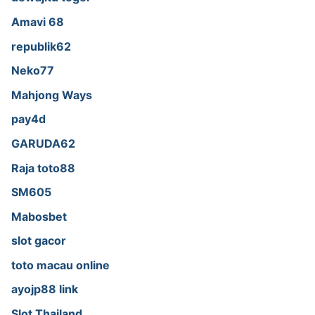
Amavi 68
republik62
Neko77
Mahjong Ways
pay4d
GARUDA62
Raja toto88
SM605
Mabosbet
slot gacor
toto macau online
ayojp88 link
Slot Thailand