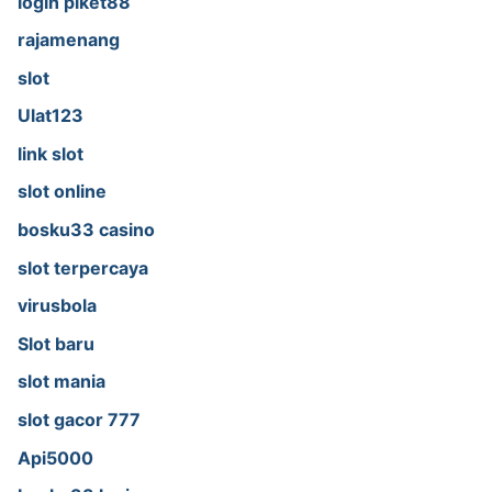
login piket88
rajamenang
slot
Ulat123
link slot
slot online
bosku33 casino
slot terpercaya
virusbola
Slot baru
slot mania
slot gacor 777
Api5000