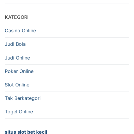
KATEGORI
Casino Online
Judi Bola
Judi Online
Poker Online
Slot Online
Tak Berkategori
Togel Online
situs slot bet kecil