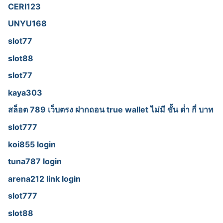
CERI123
UNYU168
slot77
slot88
slot77
kaya303
สล็อต 789 เว็บตรง ฝากถอน true wallet ไม่มี ขั้น ต่ํา กี่ บาท
slot777
koi855 login
tuna787 login
arena212 link login
slot777
slot88