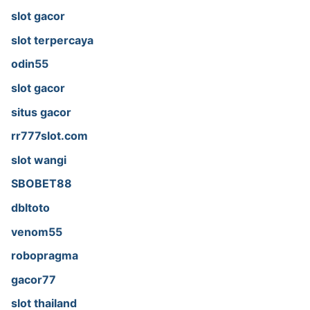
slot gacor
slot terpercaya
odin55
slot gacor
situs gacor
rr777slot.com
slot wangi
SBOBET88
dbltoto
venom55
robopragma
gacor77
slot thailand