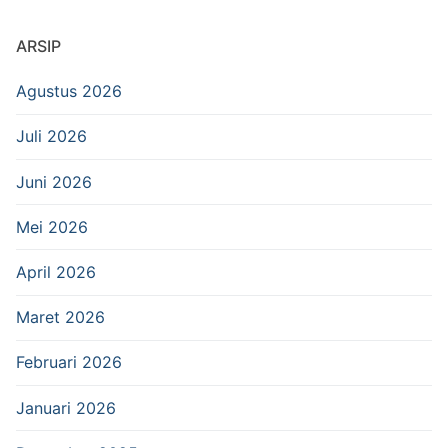
ARSIP
Agustus 2026
Juli 2026
Juni 2026
Mei 2026
April 2026
Maret 2026
Februari 2026
Januari 2026