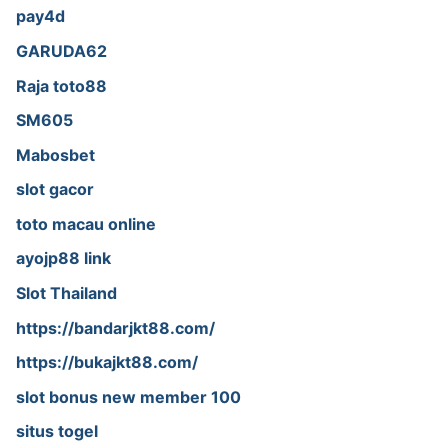
pay4d
GARUDA62
Raja toto88
SM605
Mabosbet
slot gacor
toto macau online
ayojp88 link
Slot Thailand
https://bandarjkt88.com/
https://bukajkt88.com/
slot bonus new member 100
situs togel