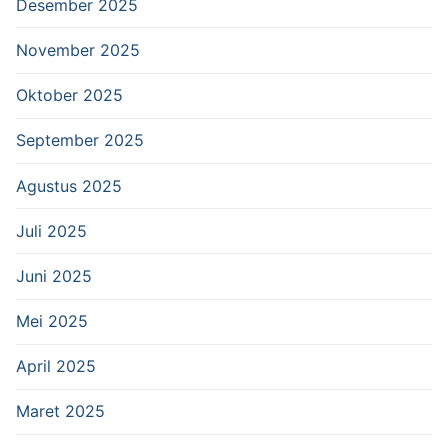
Desember 2025
November 2025
Oktober 2025
September 2025
Agustus 2025
Juli 2025
Juni 2025
Mei 2025
April 2025
Maret 2025