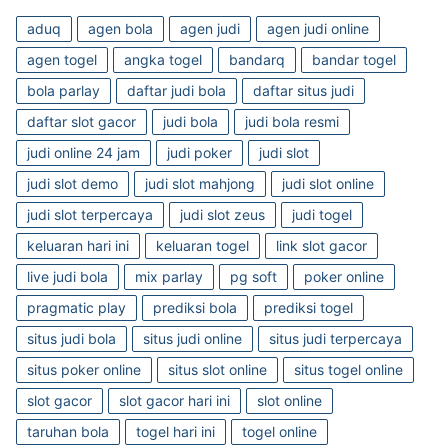
aduq
agen bola
agen judi
agen judi online
agen togel
angka togel
bandarq
bandar togel
bola parlay
daftar judi bola
daftar situs judi
daftar slot gacor
judi bola
judi bola resmi
judi online 24 jam
judi poker
judi slot
judi slot demo
judi slot mahjong
judi slot online
judi slot terpercaya
judi slot zeus
judi togel
keluaran hari ini
keluaran togel
link slot gacor
live judi bola
mix parlay
pg soft
poker online
pragmatic play
prediksi bola
prediksi togel
situs judi bola
situs judi online
situs judi terpercaya
situs poker online
situs slot online
situs togel online
slot gacor
slot gacor hari ini
slot online
taruhan bola
togel hari ini
togel online