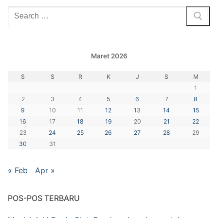
Cari:
Maret 2026
S
S
R
K
J
S
M
1
2
3
4
5
6
7
8
9
10
11
12
13
14
15
16
17
18
19
20
21
22
23
24
25
26
27
28
29
30
31
« Feb
Apr »
POS-POS TERBARU