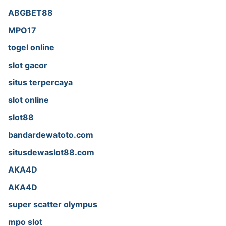
ABGBET88
MPO17
togel online
slot gacor
situs terpercaya
slot online
slot88
bandardewatoto.com
situsdewaslot88.com
AKA4D
AKA4D
super scatter olympus
mpo slot