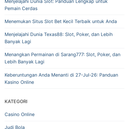
Menjelajahi Dunia Slot: Panduan Lengkap untuk
Pemain Cerdas
Menemukan Situs Slot Bet Kecil Terbaik untuk Anda
Menjelajahi Dunia Texas88: Slot, Poker, dan Lebih
Banyak Lagi
Menangkan Permainan di Sarang777: Slot, Poker, dan
Lebih Banyak Lagi
Keberuntungan Anda Menanti di 27-Jul-26: Panduan
Kasino Online
KATEGORI
Casino Online
Judi Bola