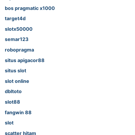
bos pragmatic x1000
target4d
slotx50000
semar123
robopragma
situs apigacor88
situs slot
slot online
dbltoto
slot88
fangwin 88
slot
scatter hitam