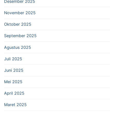
Desember 2025
November 2025
Oktober 2025
September 2025
Agustus 2025
Juli 2025
Juni 2025
Mei 2025
April 2025
Maret 2025