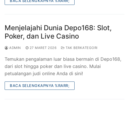
BACA SELENGKAPNYA %RARR;
Menjelajahi Dunia Depo168: Slot,
Poker, dan Live Casino
ADMIN
27 MARET 2026
TAK BERKATEGORI
Temukan pengalaman luar biasa bermain di Depo168,
dari slot hingga poker dan live casino. Mulai
petualangan judi online Anda di sini!
BACA SELENGKAPNYA %RARR;