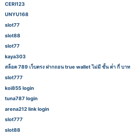
CERI123
UNYU168
slot77
slot88
slot77
kaya303
สล็อต 789 เว็บตรง ฝากถอน true wallet ไม่มี ขั้น ต่ํา กี่ บาท
slot777
koi855 login
tuna787 login
arena212 link login
slot777
slot88