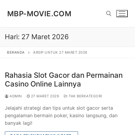
Lompat
ke
MBP-MOVIE.COM
konten
Hari:
27 Maret 2026
Cari:
BERANDA
ARSIP UNTUK 27 MARET 2026
Rahasia Slot Gacor dan Permainan
Casino Online Lainnya
ADMIN
27 MARET 2026
TAK BERKATEGORI
Jelajahi strategi dan tips untuk slot gacor serta
pengalaman bermain poker, kasino langsung, dan
banyak lagi!