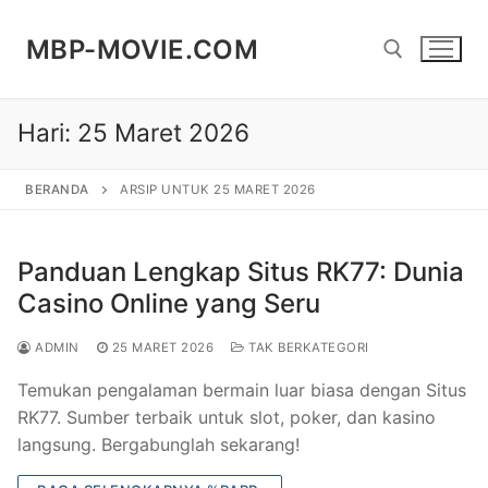
Lompat
ke
MBP-MOVIE.COM
konten
Hari:
25 Maret 2026
Cari:
BERANDA
ARSIP UNTUK 25 MARET 2026
Panduan Lengkap Situs RK77: Dunia
Casino Online yang Seru
ADMIN
25 MARET 2026
TAK BERKATEGORI
Temukan pengalaman bermain luar biasa dengan Situs
RK77. Sumber terbaik untuk slot, poker, dan kasino
langsung. Bergabunglah sekarang!