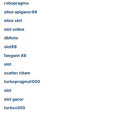
robopragma
situs apigacor88
situs slot
slot online
dbltoto
slot88
fangwin 88
slot
scatter hitam
turbopragma1000
slot
slot gacor
turbox500