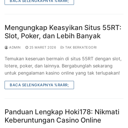
BACA SELENGKAPNYA %RARR;
Mengungkap Keasyikan Situs 55RT:
Slot, Poker, dan Lebih Banyak
ADMIN
25 MARET 2026
TAK BERKATEGORI
Temukan keseruan bermain di situs 55RT dengan slot,
lotere, poker, dan lainnya. Bergabunglah sekarang
untuk pengalaman kasino online yang tak terlupakan!
BACA SELENGKAPNYA %RARR;
Panduan Lengkap Hoki178: Nikmati
Keberuntungan Casino Online