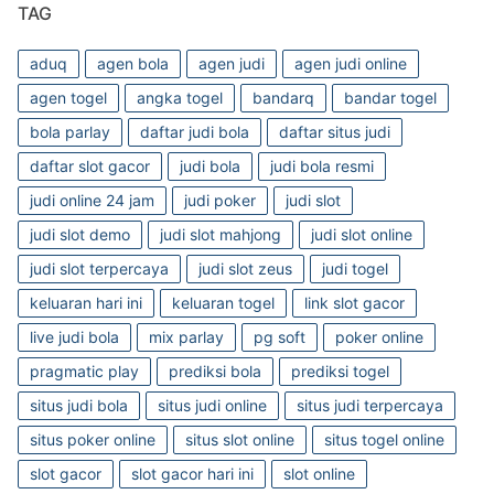
TAG
aduq
agen bola
agen judi
agen judi online
agen togel
angka togel
bandarq
bandar togel
bola parlay
daftar judi bola
daftar situs judi
daftar slot gacor
judi bola
judi bola resmi
judi online 24 jam
judi poker
judi slot
judi slot demo
judi slot mahjong
judi slot online
judi slot terpercaya
judi slot zeus
judi togel
keluaran hari ini
keluaran togel
link slot gacor
live judi bola
mix parlay
pg soft
poker online
pragmatic play
prediksi bola
prediksi togel
situs judi bola
situs judi online
situs judi terpercaya
situs poker online
situs slot online
situs togel online
slot gacor
slot gacor hari ini
slot online