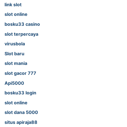
link slot
slot online
bosku33 casino
slot terpercaya
virusbola
Slot baru
slot mania
slot gacor 777
Api5000
bosku33 login
slot online
slot dana 5000
situs apiraja88