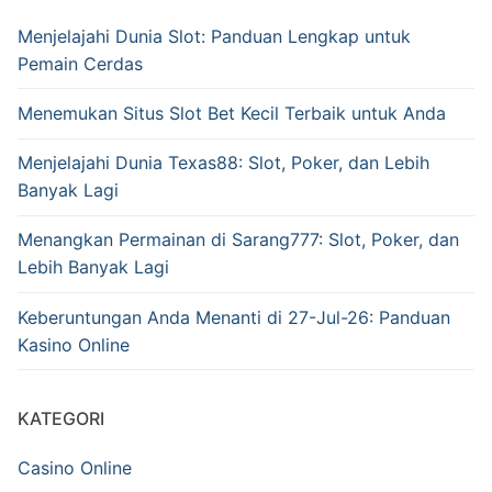
Menjelajahi Dunia Slot: Panduan Lengkap untuk
Pemain Cerdas
Menemukan Situs Slot Bet Kecil Terbaik untuk Anda
Menjelajahi Dunia Texas88: Slot, Poker, dan Lebih
Banyak Lagi
Menangkan Permainan di Sarang777: Slot, Poker, dan
Lebih Banyak Lagi
Keberuntungan Anda Menanti di 27-Jul-26: Panduan
Kasino Online
KATEGORI
Casino Online