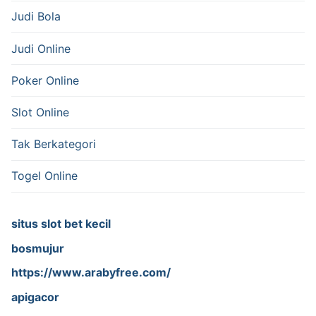
Judi Bola
Judi Online
Poker Online
Slot Online
Tak Berkategori
Togel Online
situs slot bet kecil
bosmujur
https://www.arabyfree.com/
apigacor