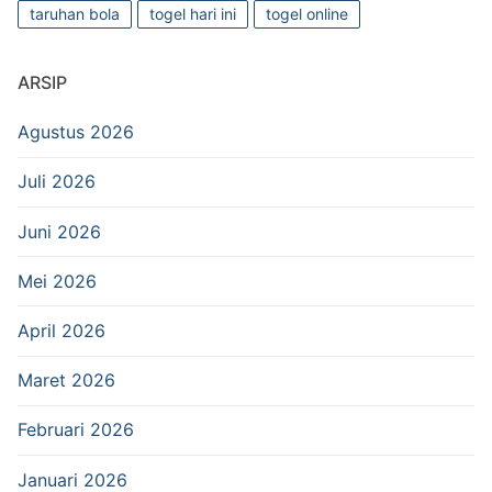
taruhan bola
togel hari ini
togel online
ARSIP
Agustus 2026
Juli 2026
Juni 2026
Mei 2026
April 2026
Maret 2026
Februari 2026
Januari 2026