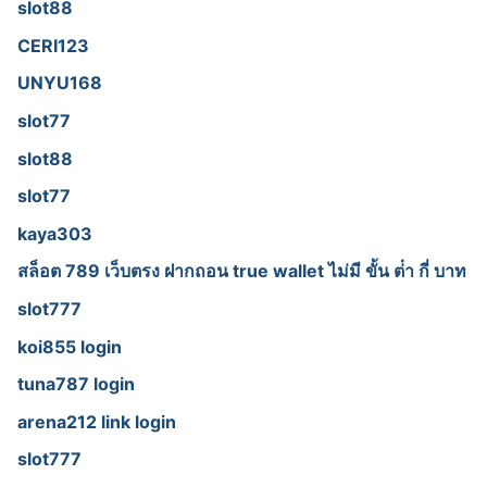
slot88
CERI123
UNYU168
slot77
slot88
slot77
kaya303
สล็อต 789 เว็บตรง ฝากถอน true wallet ไม่มี ขั้น ต่ํา กี่ บาท
slot777
koi855 login
tuna787 login
arena212 link login
slot777