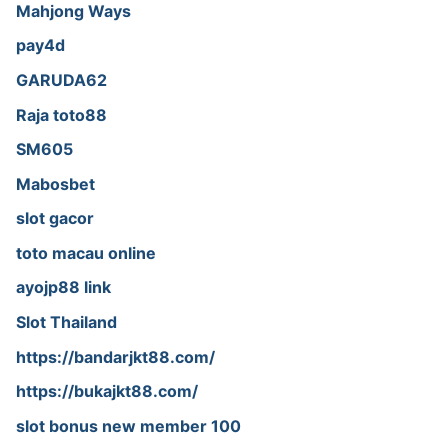
Mahjong Ways
pay4d
GARUDA62
Raja toto88
SM605
Mabosbet
slot gacor
toto macau online
ayojp88 link
Slot Thailand
https://bandarjkt88.com/
https://bukajkt88.com/
slot bonus new member 100