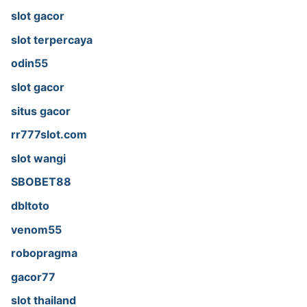
slot gacor
slot terpercaya
odin55
slot gacor
situs gacor
rr777slot.com
slot wangi
SBOBET88
dbltoto
venom55
robopragma
gacor77
slot thailand