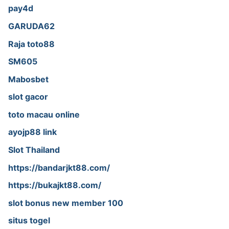
pay4d
GARUDA62
Raja toto88
SM605
Mabosbet
slot gacor
toto macau online
ayojp88 link
Slot Thailand
https://bandarjkt88.com/
https://bukajkt88.com/
slot bonus new member 100
situs togel