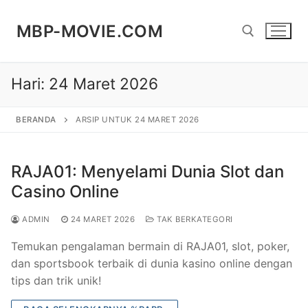
Lompat
ke
MBP-MOVIE.COM
konten
Hari:
24 Maret 2026
Cari:
BERANDA
ARSIP UNTUK 24 MARET 2026
RAJA01: Menyelami Dunia Slot dan
Casino Online
ADMIN
24 MARET 2026
TAK BERKATEGORI
Temukan pengalaman bermain di RAJA01, slot, poker,
dan sportsbook terbaik di dunia kasino online dengan
tips dan trik unik!