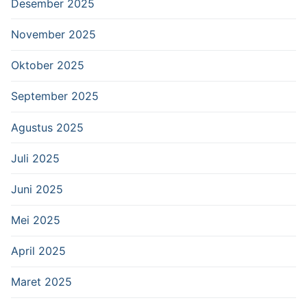
Desember 2025
November 2025
Oktober 2025
September 2025
Agustus 2025
Juli 2025
Juni 2025
Mei 2025
April 2025
Maret 2025