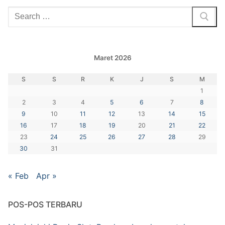
Cari:
Maret 2026
S
S
R
K
J
S
M
1
2
3
4
5
6
7
8
9
10
11
12
13
14
15
16
17
18
19
20
21
22
23
24
25
26
27
28
29
30
31
« Feb
Apr »
POS-POS TERBARU