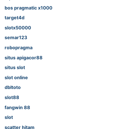
bos pragmatic x1000
target4d
slotx50000
semar123
robopragma
situs apigacor88
situs slot
slot online
dbltoto
slot88
fangwin 88
slot
scatter hitam