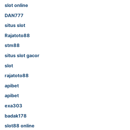
slot online
DAN777
situs slot
Rajatoto88
stm88
situs slot gacor
slot
rajatoto88
apibet
apibet
exa303
badak178
slot88 online