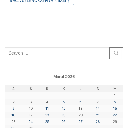
BACA SELENGKAPNYA %RARR;
Cari:
Maret 2026
S
S
R
K
J
S
M
1
2
3
4
5
6
7
8
9
10
11
12
13
14
15
16
17
18
19
20
21
22
23
24
25
26
27
28
29