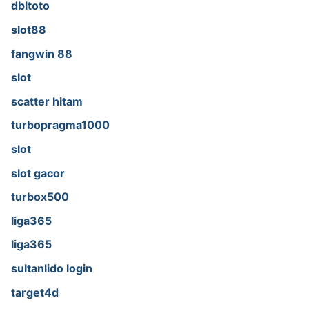
dbltoto
slot88
fangwin 88
slot
scatter hitam
turbopragma1000
slot
slot gacor
turbox500
liga365
liga365
sultanlido login
target4d