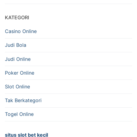
KATEGORI
Casino Online
Judi Bola
Judi Online
Poker Online
Slot Online
Tak Berkategori
Togel Online
situs slot bet kecil