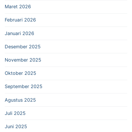
Maret 2026
Februari 2026
Januari 2026
Desember 2025
November 2025
Oktober 2025
September 2025
Agustus 2025
Juli 2025
Juni 2025