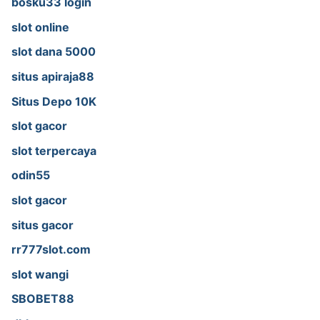
bosku33 login
slot online
slot dana 5000
situs apiraja88
Situs Depo 10K
slot gacor
slot terpercaya
odin55
slot gacor
situs gacor
rr777slot.com
slot wangi
SBOBET88