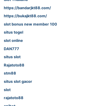
https://bandarjkt88.com/
https://bukajkt88.com/
slot bonus new member 100
situs togel
slot online
DAN777
situs slot
Rajatoto88
stm88
situs slot gacor
slot
rajatoto88
apibet