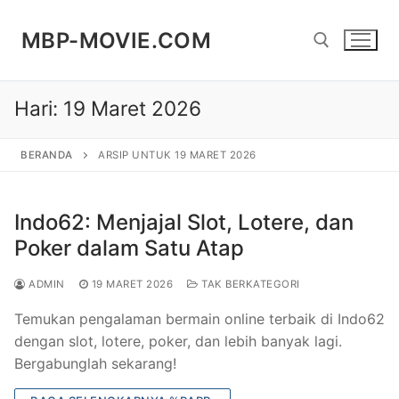
Lompat
ke
MBP-MOVIE.COM
konten
Hari:
19 Maret 2026
Cari:
BERANDA
ARSIP UNTUK 19 MARET 2026
Indo62: Menjajal Slot, Lotere, dan
Poker dalam Satu Atap
ADMIN
19 MARET 2026
TAK BERKATEGORI
Temukan pengalaman bermain online terbaik di Indo62
dengan slot, lotere, poker, dan lebih banyak lagi.
Bergabunglah sekarang!