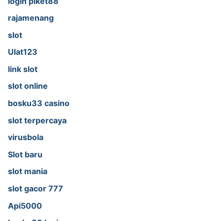
login piket88
rajamenang
slot
Ulat123
link slot
slot online
bosku33 casino
slot terpercaya
virusbola
Slot baru
slot mania
slot gacor 777
Api5000